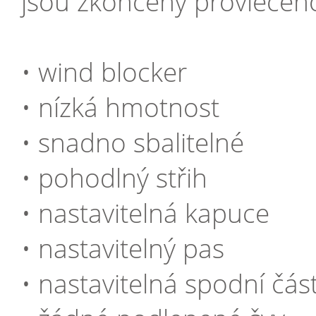
jsou zkončeny provleče
• wind blocker
• nízká hmotnost
• snadno sbalitelné
• pohodlný střih
• nastavitelná kapuce
• nastavitelný pas
• nastavitelná spodní čás