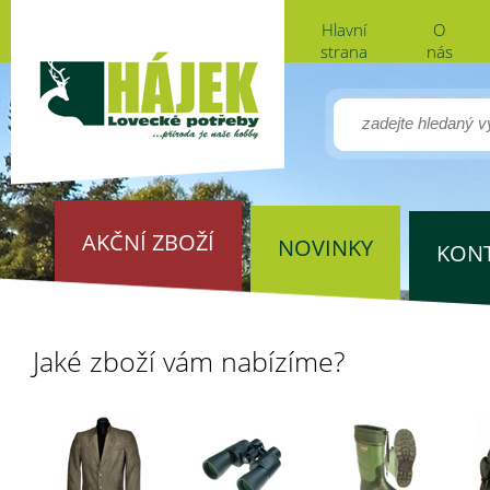
Hlavní
O
strana
nás
AKČNÍ ZBOŽÍ
NOVINKY
KON
Jaké zboží vám nabízíme?