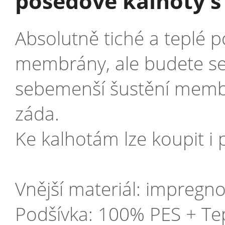
posedové kalhoty s
Absolutně tiché a teplé p
membrány, ale budete se v
sebemenší šustění membrá
záda.
Ke kalhotám lze koupit 
Vnější materiál: impreg
Podšívka: 100% PES + Tep