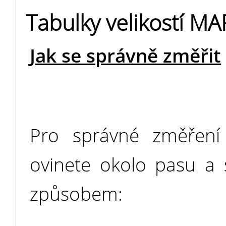
Tabulky velikostí M
Jak se správně změřit
Pro správné změření
ovinete okolo pasu a s
způsobem: