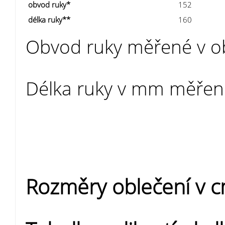
obvod ruky*
152
délka ruky**
160
Obvod ruky měřené v ob
Délka ruky v mm měřené
Rozměry oblečení v c