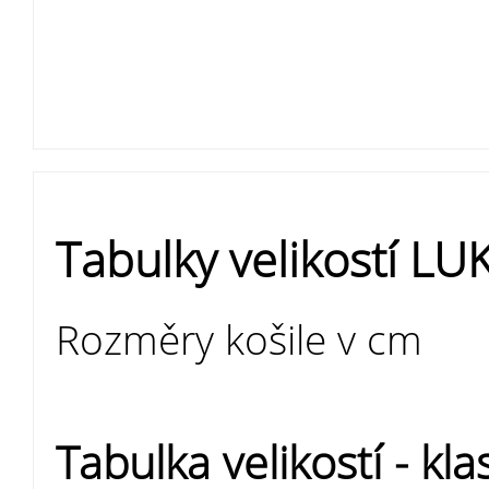
Tabulky velikostí LU
Rozměry košile v cm
Tabulka velikostí - kla