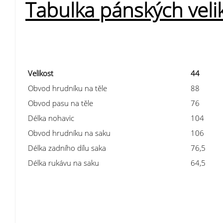
Tabulka pánských velik
Velikost
44
Obvod hrudníku na těle
88
Obvod pasu na těle
76
Délka nohavic
104
Obvod hrudníku na saku
106
Délka zadního dílu saka
76,5
Délka rukávu na saku
64,5