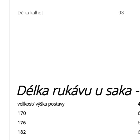
Délka kalhot
98
Délka rukávu u saka 
velikost/ výška postavy
170
176
182