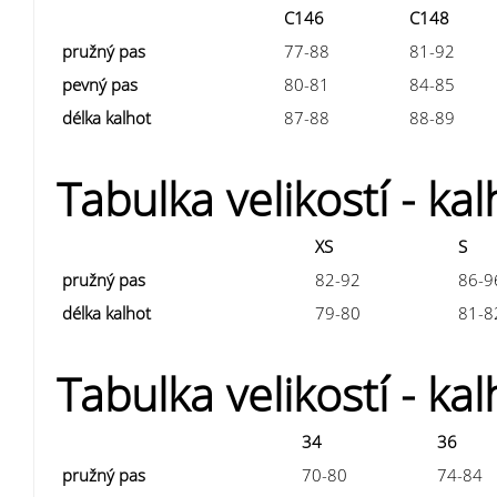
C146
C148
pružný pas
77-88
81-92
pevný pas
80-81
84-85
délka kalhot
87-88
88-89
Tabulka velikostí - ka
XS
S
pružný pas
82-92
86-9
délka kalhot
79-80
81-8
Tabulka velikostí - ka
34
36
pružný pas
70-80
74-84