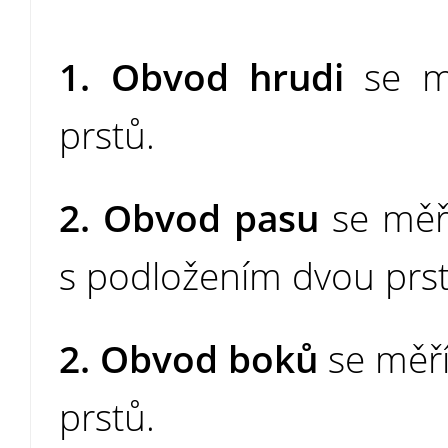
1. Obvod hrudi
se m
prstů.
2. Obvod pasu
se měř
s podložením dvou prst
2. Obvod boků
se měří
prstů.