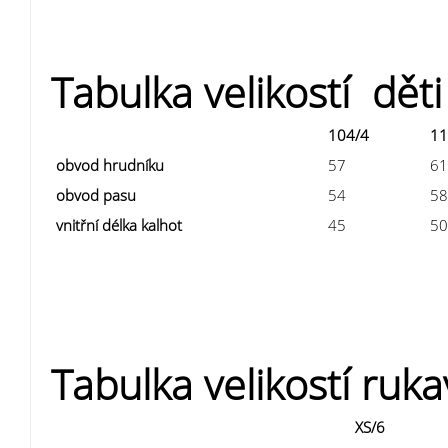
Tabulka velikostí děti
104/4
11
obvod hrudníku
57
61
obvod pasu
54
58
vnitřní délka kalhot
45
50
Tabulka velikostí ruka
XS/6