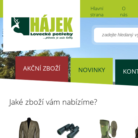
Hlavní
O
strana
nás
AKČNÍ ZBOŽÍ
NOVINKY
KON
Jaké zboží vám nabízíme?