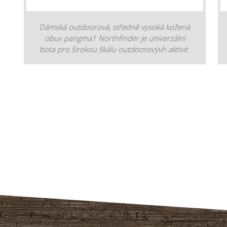
Dámská outdoorová, středně vysoká kožená
obuv pangma1 Northfinder je univerzální
bota pro širokou škálu outdoorovývh aktivit.
Bota je vhodná na turistiku od lehké až po
technickou. Svršek obuvi je vyroben z kvalitní
nubukové kůže v kombinaci s voděodolnou
membránou, která vaše nohy spolehlivě
chrání před vlhkostí a špínou. Boty mají
vynikající paropropustnost s parametry 1 500
g/m2/24 hod a voděodolnost 7 000 mm
H2O. Díky celokožené konstrukci bez švů
získáváte nejen maximální voděodolnost, ale
také komfort bez nepříjemných otlaků, které
by mohly vzniknout zbytečnými švy. Obuv je
vybavena tvarovanou a vyměnitelnou vložkou
Ortholite® s oporou klenby, která zajišťuje
nadstandardní pohodlí i při delších túrách.
Podešev Vibram® XS Trek Evo představuje