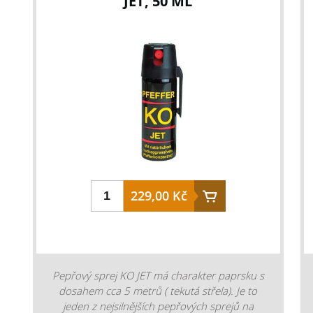
JET, 50 ML
spolehlivé pouzdro - navrženo pro rychlý a
snadný přístup - lze nosit připevněné k
opasku, batohu nebo vestě - vyrobeno z
odolného polyesteru - dlouhá životnost -
rozměr 13 x 5,5 cm Pouzdro spolehlivým
mechanismem zabraňuje nechtěnému
vypadnutí. A zároveň díky konstrukci
umožňujíce okamžité vytažení v případě
potřeby. Univerzální řešení pro všechny, kdo
chtějí mít obranné prostředky vždy po ruce,
ale zároveň bezpečně uložené. Pouzdro ALFA
2W představuje optimální kombinaci
229,00 Kč
funkčnosti, bezpečnosti a pohodlí pro vaše
outdoorové dobrodružství. materiál: odolný
polyester barva: černá rozměry: 13 x 5,5 cm
Pepřový sprej KO JET má charakter paprsku s
dosahem cca 5 metrů ( tekutá střela). Je to
jeden z nejsilnějších pepřových sprejů na