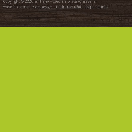
Copyright © 2026 Jan Hájek - všechna práva vyhrazena
Vytvořilo studio:
Pixel Design
|
Podmínky užití
|
Mapa stránek