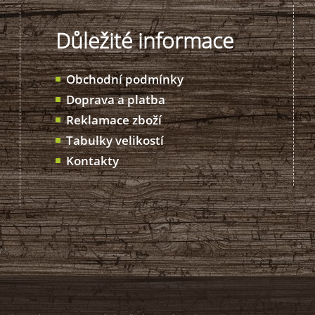
objem: 150 ml účinná látka: OC,CR,CP,CS
dostřik: 6 - 9 metrů
Důležité informace
Obchodní podmínky
Doprava a platba
Reklamace zboží
Tabulky velikostí
Kontakty