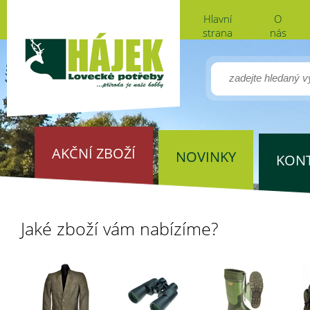
Hlavní
O
strana
nás
AKČNÍ ZBOŽÍ
NOVINKY
KON
Jaké zboží vám nabízíme?