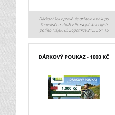
Dárkový šek opravňuje držitele k nákupu
libovolného zboží v Prodejně loveckých
potřeb Hájek: ul. Sopotnice 215, 561 15
Sopotnice, nebo na eshopu www.potreby-
lovecke.cz.
DÁRKOVÝ POUKAZ - 1000 KČ