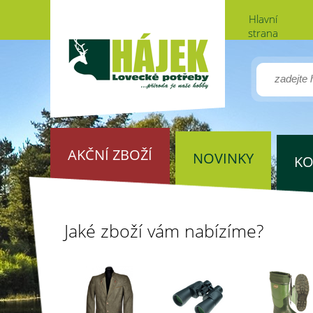
Hlavní
strana
AKČNÍ ZBOŽÍ
NOVINKY
KO
Jaké zboží vám nabízíme?