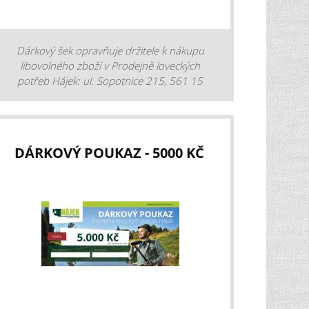
Dárkový šek opravňuje držitele k nákupu
libovolného zboží v Prodejně loveckých
potřeb Hájek: ul. Sopotnice 215, 561 15
Sopotnice, nebo na eshopu www.potreby-
lovecke.cz.
DÁRKOVÝ POUKAZ - 5000 KČ