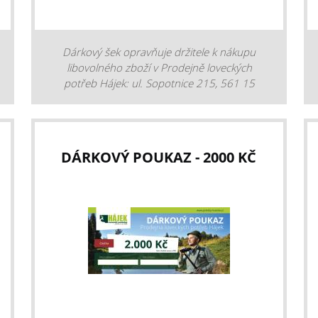
Dárkový šek opravňuje držitele k nákupu
libovolného zboží v Prodejně loveckých
potřeb Hájek: ul. Sopotnice 215, 561 15
Sopotnice, nebo na eshopu www.potreby-
lovecke.cz.
DÁRKOVÝ POUKAZ - 2000 KČ