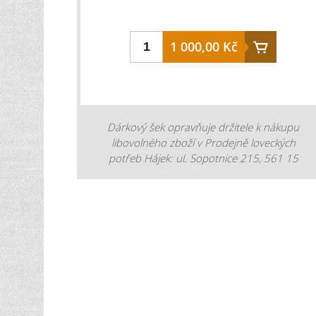
1 000,00 Kč
Dárkový šek opravňuje držitele k nákupu
libovolného zboží v Prodejně loveckých
potřeb Hájek: ul. Sopotnice 215, 561 15
Sopotnice, nebo na eshopu www.potreby-
lovecke.cz.