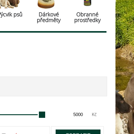
Výcvik psů
Dárkové
Obranné
předměty
prostředky
Kč