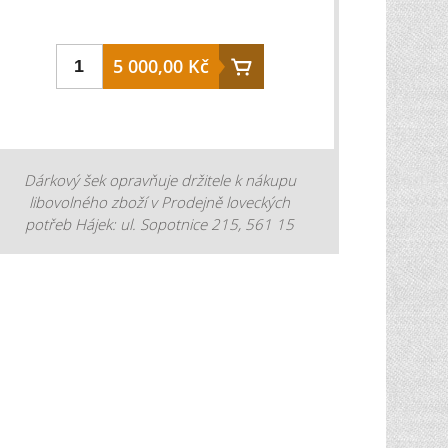
5 000,00 Kč
Dárkový šek opravňuje držitele k nákupu
libovolného zboží v Prodejně loveckých
potřeb Hájek: ul. Sopotnice 215, 561 15
Sopotnice, nebo na eshopu www.potreby-
lovecke.cz.