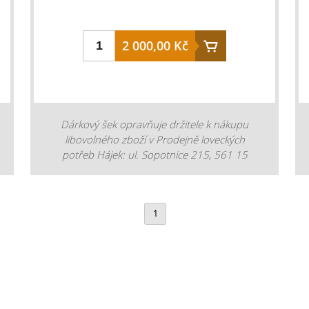
2 000,00 Kč
Dárkový šek opravňuje držitele k nákupu
libovolného zboží v Prodejně loveckých
potřeb Hájek: ul. Sopotnice 215, 561 15
Sopotnice, nebo na eshopu www.potreby-
lovecke.cz.
1