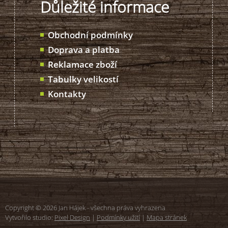
Důležité informace
Obchodní podmínky
Doprava a platba
Reklamace zboží
Tabulky velikostí
Kontakty
Copyright © 2026 Jan Hájek - všechna práva vyhrazena
Vytvořilo studio:
Pixel Design
|
Podmínky užití
|
Mapa stránek