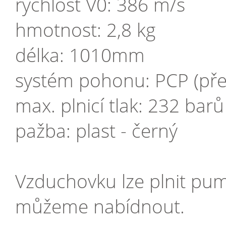
rychlost V0: 386 m/s
hmotnost: 2,8 kg
délka: 1010mm
systém pohonu: PCP (př
max. plnicí tlak: 232 barů
pažba: plast - černý
Vzduchovku lze plnit p
můžeme nabídnout.