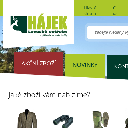
Hlavní
O
strana
nás
AKČNÍ ZBOŽÍ
NOVINKY
KON
Jaké zboží vám nabízíme?