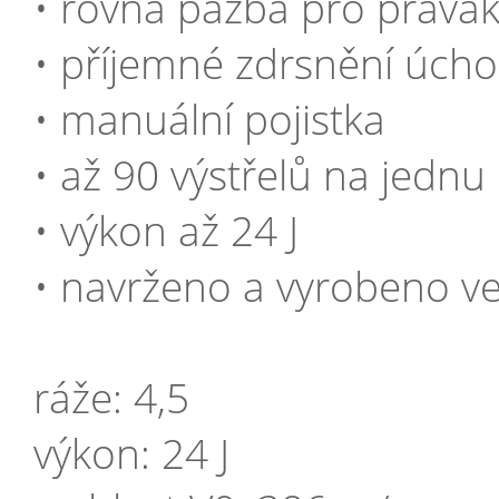
• rovná pažba pro pravák
• příjemné zdrsnění úch
• manuální pojistka
• až 90 výstřelů na jednu
• výkon až 24 J
• navrženo a vyrobeno 
ráže: 4,5
výkon: 24 J