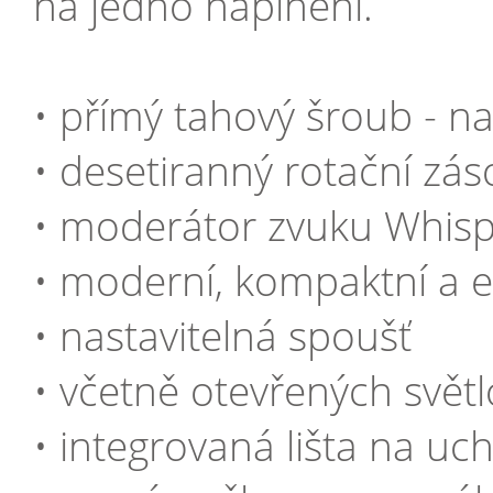
na jedno naplnění.
• přímý tahový šroub - na
• desetiranný rotační zás
• moderátor zvuku Whisp
• moderní, kompaktní a 
• nastavitelná spoušť
• včetně otevřených svět
• integrovaná lišta na u