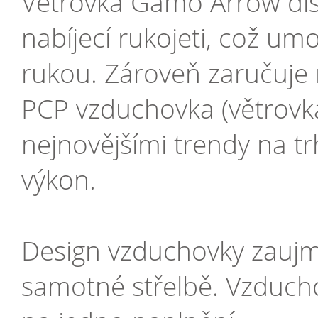
Větrovka Gamo Arrow di
nabíjecí rukojeti, což u
rukou. Zároveň zaručuje r
PCP vzduchovka (větrovk
nejnovějšími trendy na t
výkon.
Design vzduchovky zaujme
samotné střelbě. Vzduch