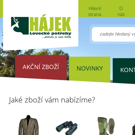
Hlavní
O
strana
nás
AKČNÍ ZBOŽÍ
NOVINKY
KON
Jaké zboží vám nabízíme?