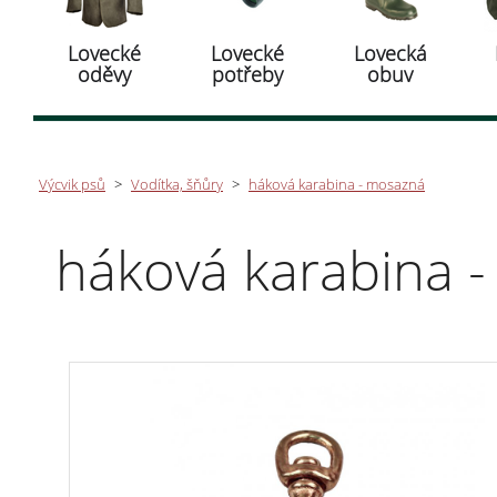
Lovecké
Lovecké
Lovecká
oděvy
potřeby
obuv
Výcvik psů
>
Vodítka, šňůry
>
háková karabina - mosazná
háková karabina 