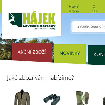
Hlavní
O
strana
nás
AKČNÍ ZBOŽÍ
NOVINKY
KON
Jaké zboží vám nabízíme?