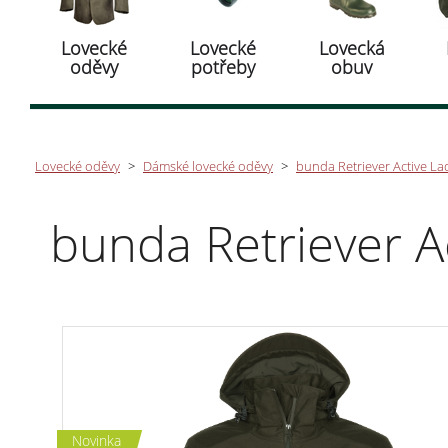
Lovecké
Lovecké
Lovecká
oděvy
potřeby
obuv
Lovecké oděvy
>
Dámské lovecké oděvy
>
bunda Retriever Active L
bunda Retriever A
Novinka