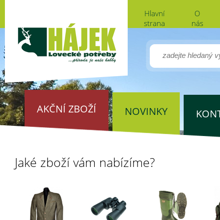
Hlavní
O
strana
nás
AKČNÍ ZBOŽÍ
NOVINKY
KON
Jaké zboží vám nabízíme?