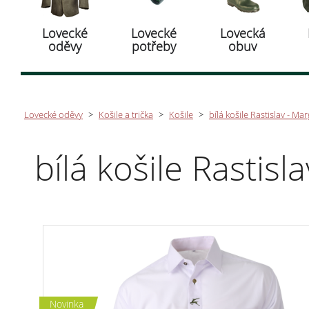
Lovecké
Lovecké
Lovecká
oděvy
potřeby
obuv
Lovecké oděvy
>
Košile a trička
>
Košile
>
bílá košile Rastislav - Mar
bílá košile Rastisl
Novinka