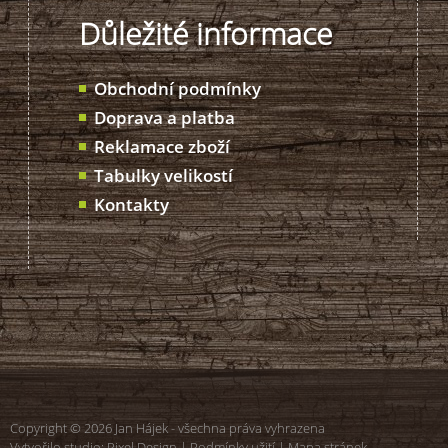
Důležité informace
Obchodní podmínky
Doprava a platba
Reklamace zboží
Tabulky velikostí
Kontakty
Copyright © 2026 Jan Hájek - všechna práva vyhrazena
Vytvořilo studio:
Pixel Design
|
Podmínky užití
|
Mapa stránek