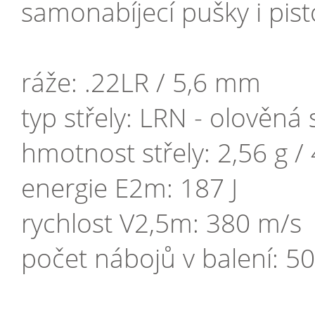
samonabíjecí pušky i pist
ráže: .22LR / 5,6 mm
typ střely: LRN - olověn
hmotnost střely: 2,56 g / 
energie E2m: 187 J
rychlost V2,5m: 380 m/s
počet nábojů v balení: 50