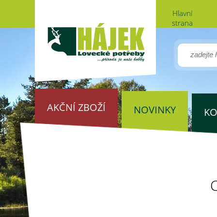
Hlavní
strana
AKČNÍ ZBOŽÍ
NOVINKY
KO
C