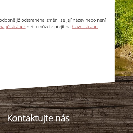
obně již odstraněna, změnil se její název nebo není
mapě stránek
nebo můžete přejít na
hlavní stranu
.
Kontaktujte nás