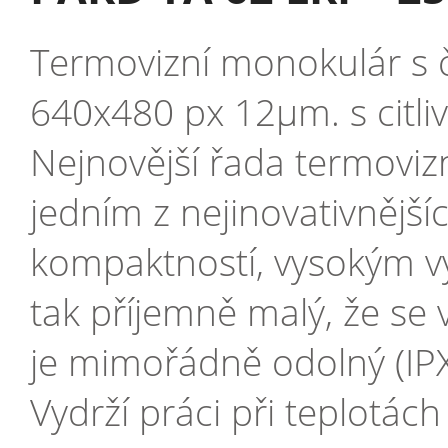
Termovizní monokulár 
640x480 px 12µm. s citli
Nejnovější řada termoviz
jedním z nejinovativnější
kompaktností, vysokým vý
tak příjemně malý, že se 
je mimořádně odolný (IP
Vydrží práci při teplotác