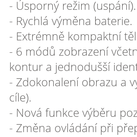
- Úsporný režim (uspání).
- Rychlá výměna baterie.
- Extrémně kompaktní těl
- 6 módů zobrazení včet
kontur a jednodušší identi
- Zdokonalení obrazu a vy
cíle).
- Nová funkce výběru pozo
- Změna ovládání při přep