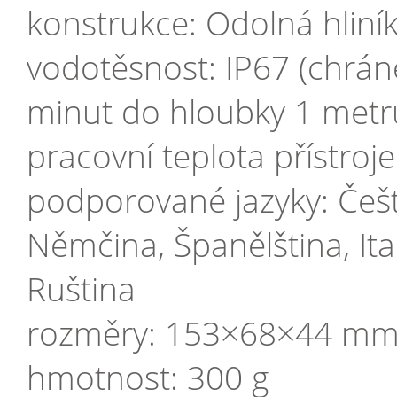
konstrukce: Odolná hliník
vodotěsnost: IP67 (chrán
minut do hloubky 1 metr
pracovní teplota přístroj
podporované jazyky: Češti
Němčina, Španělština, Ital
Ruština
rozměry: 153×68×44 m
hmotnost: 300 g