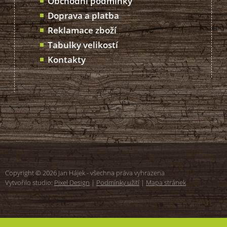
Obchodní podmínky
Doprava a platba
Reklamace zboží
Tabulky velikostí
Kontakty
Copyright © 2026 Jan Hájek - všechna práva vyhrazena
Vytvořilo studio:
Pixel Design
|
Podmínky užití
|
Mapa stránek