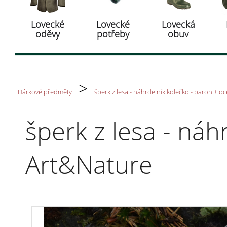
Lovecké
Lovecké
Lovecká
oděvy
potřeby
obuv
>
Dárkové předměty
šperk z lesa - náhrdelník kolečko - paroh + oc
šperk z lesa - náh
Art&Nature