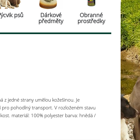
Výcvik psů
Dárkové
Obranné
předměty
prostředky
á z jedné strany umělou kožešinou. Je
í pro pohodlný transport. V rozloženém stavu
ost. materiál: 100% polyester barva: hnědá /