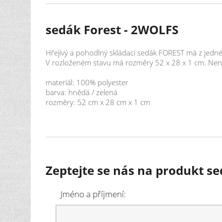
sedák Forest - 2WOLFS
Hřejivý a pohodlný skládací sedák FOREST má z jedné
V rozloženém stavu má rozměry 52 x 28 x 1 cm. Nen
materiál: 100% polyester
barva: hnědá / zelená
rozměry: 52 cm x 28 cm x 1 cm
Zeptejte se nás na produkt s
Jméno a příjmení: