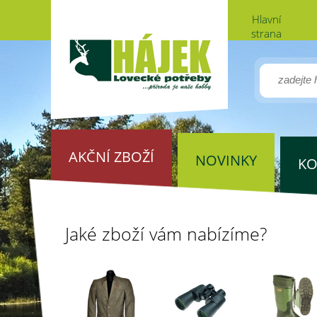
Hlavní
strana
AKČNÍ ZBOŽÍ
NOVINKY
KO
Jaké zboží vám nabízíme?