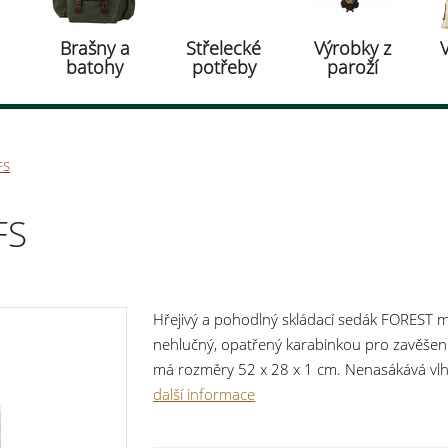
Brašny a
Střelecké
Výrobky z
batohy
potřeby
paroží
FS
FS
Hřejivý a pohodlný skládací sedák FOREST m
nehlučný, opatřený karabinkou pro zavěšen
má rozměry 52 x 28 x 1 cm. Nenasákává vlhk
zelená rozměry: 52 cm x 28 cm x 1 cm
další informace