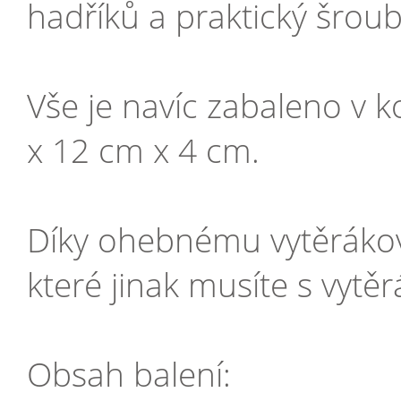
hadříků a praktický šroub
Vše je navíc zabaleno v 
x 12 cm x 4 cm.
Díky ohebnému vytěrákov
které jinak musíte s vytě
Obsah balení: