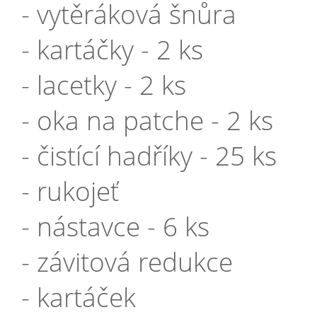
- vytěráková šnůra
- kartáčky - 2 ks
- lacetky - 2 ks
- oka na patche - 2 ks
- čistící hadříky - 25 ks
- rukojeť
- nástavce - 6 ks
- závitová redukce
- kartáček