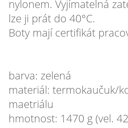
nylonem. Vyjímatelná zate
lze ji prát do 40°C.
Boty mají certifikát praco
barva: zelená
materiál: termokaučuk/ko
maetriálu
hmotnost: 1470 g (vel. 42