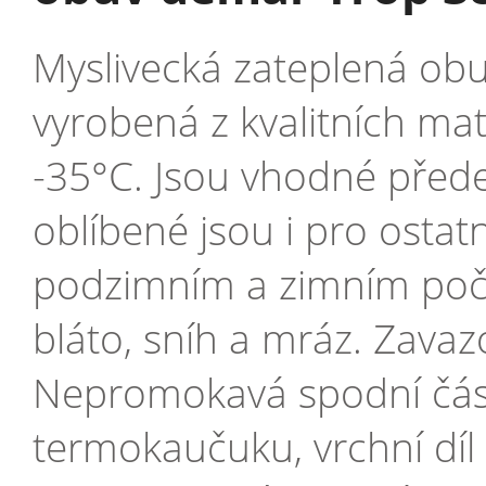
Myslivecká zateplená obu
vyrobená z kvalitních ma
-35°C. Jsou vhodné předev
oblíbené jsou i pro ostatn
podzimním a zimním poča
bláto, sníh a mráz. Zavaz
Nepromokavá spodní čás
termokaučuku, vrchní dí