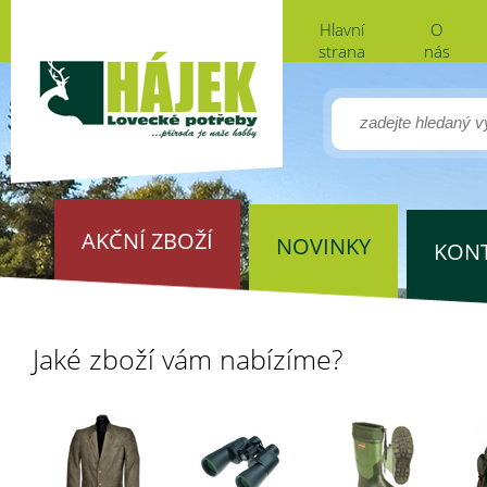
Hlavní
O
strana
nás
AKČNÍ ZBOŽÍ
NOVINKY
KON
Jaké zboží vám nabízíme?