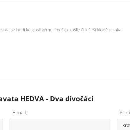
a se hodí ke klasickému límečku košile či k širší klopě u saka.
ravata HEDVA - Dva divočáci
E-mail:
Prod