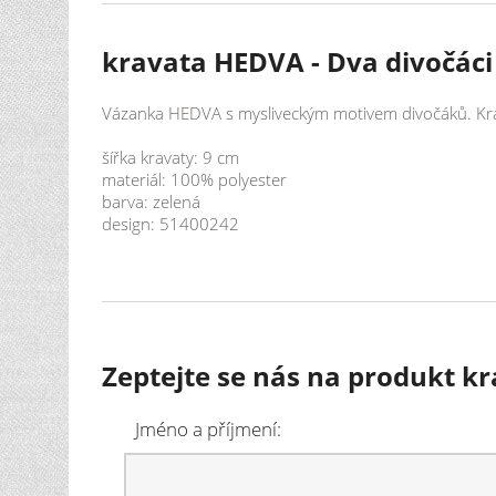
kravata HEDVA - Dva divočáci
Vázanka HEDVA s mysliveckým motivem divočáků. Kravat
šířka kravaty: 9 cm
materiál: 100% polyester
barva: zelená
design: 51400242
Zeptejte se nás na produkt k
Jméno a příjmení: