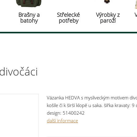
Brašny a
Střelecké
Výrobky z
batohy
potřeby
paroží
divočáci
Vázanka HEDVA s mysliveckým motivem divoč
košile či k širší klopě u saka. šířka kravaty:
design: 51400242
další informace