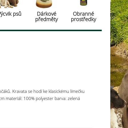
Výcvik psů
Dárkové
Obranné
předměty
prostředky
áků. Kravata se hodí ke klasickému límečku
 9 cm materiál: 100% polyester barva: zelená