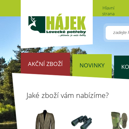
Hlavní
strana
AKČNÍ ZBOŽÍ
NOVINKY
KO
Jaké zboží vám nabízíme?