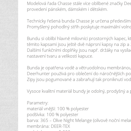
Modelová řada Chasse stále více oblíbené značky Deer
provedení pánském, dámském i dětském.
Technicky řešená bunda Chasse je určena především 
Promyšlený pohodlný střih poskytuje maximální volno
Bundu si oblíbí hlavně milovníci prostorných kapec
těmito kapsami jsou ještě dvě náprsní kapsy na zip a
Dalšími funkčními doplňky jsou např. držáky na vys
nastavení tvaru a velikosti kapuce.
Bunda je opatřena vodě a větruodolnou membránou D
Deerhunter používá pro oblečení do náročnějších po
Zipy jsou pogumované a zabraňují tak proniknutí vod
Vysoce kvalitní materiál bundy je odolný, prodyšný a 
Parametry:
materiál vnější: 100 % polyester
podšívka: 100 % polyester
barva: 365 – Olive Night Melange (olivově noční mela
membrána: DEER-TEX