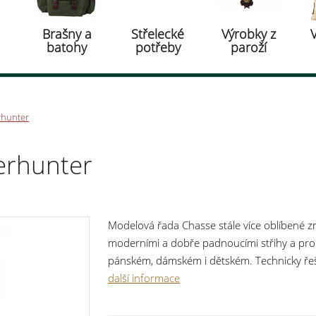
Brašny a
Střelecké
Výrobky z
batohy
potřeby
paroží
rhunter
erhunter
Modelová řada Chasse stále více oblíbené zn
moderními a dobře padnoucími střihy a prop
pánském, dámském i dětském. Technicky ře
aktivní lovce a outdoorové dobrodruhy. Pro
další informace
volnost pohybu. Dva odstíny zelené melanž 
tak zaujme na první pohled. Bundu si oblíbí