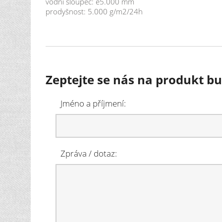
vodní sloupec: e5.000 mm
prodyšnost: 5.000 g/m2/24h
Zeptejte se nás na produkt b
Jméno a příjmení:
Zpráva / dotaz: