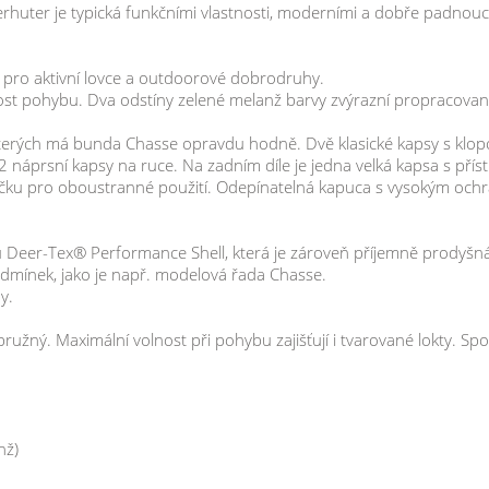
huter je typická funkčními vlastnosti, moderními a dobře padnoucí
pro aktivní lovce a outdoorové dobrodruhy.
st pohybu. Dva odstíny zelené melanž barvy zvýrazní propracované
, kterých má bunda Chasse opravdu hodně. Dvě klasické kapsy s klo
 2 náprsní kapsy na ruce. Na zadním díle je jedna velká kapsa s pří
ílačku pro oboustranné použití. Odepínatelná kapuca s vysokým oc
eer-Tex® Performance Shell, která je zároveň příjemně prodyšná
dmínek, jako je např. modelová řada Chasse.
y.
pružný. Maximální volnost při pohybu zajišťují i tvarované lokty. S
nž)