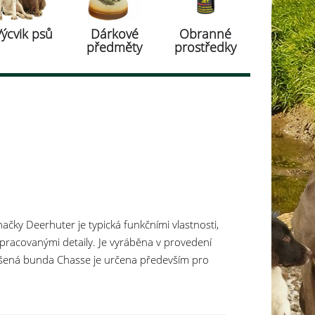
Výcvik psů
Dárkové
Obranné
předměty
prostředky
ačky Deerhuter je typická funkčními vlastnosti,
racovanými detaily. Je vyráběna v provedení
šená bunda Chasse je určena především pro
myšlený pohodlný střih poskytuje maximální
barvy zvýrazní propracované detaily a bunda
 hlavně milovníci prostorných kapec, kterých má