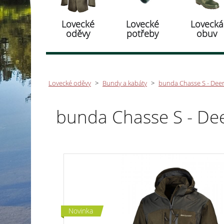
Lovecké
Lovecké
Lovecká
oděvy
potřeby
obuv
Lovecké oděvy
>
Bundy a kabáty
>
bunda Chasse S - Dee
bunda Chasse S - De
Novinka