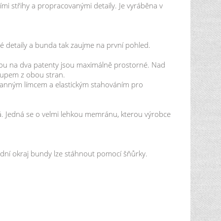
mi střihy a propracovanými detaily. Je vyráběna v
 detaily a bunda tak zaujme na první pohled.
pou na dva patenty jsou maximálně prostorné. Nad
stupem z obou stran.
hranným límcem a elastickým stahováním pro
. Jedná se o velmi lehkou memránu, kterou výrobce
podní okraj bundy lze stáhnout pomocí šňůrky.