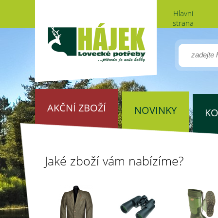
Hlavní
strana
AKČNÍ ZBOŽÍ
NOVINKY
KO
Jaké zboží vám nabízíme?