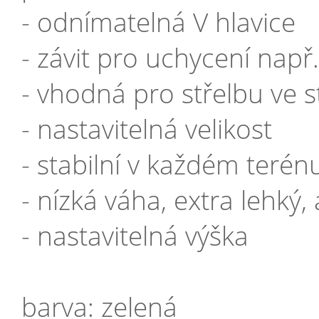
- odnímatelná V hlavice
- závit pro uchycení nap
- vhodná pro střelbu ve s
- nastavitelná velikost
- stabilní v každém terén
- nízká váha, extra lehký, 
- nastavitelná výška
barva: zelená