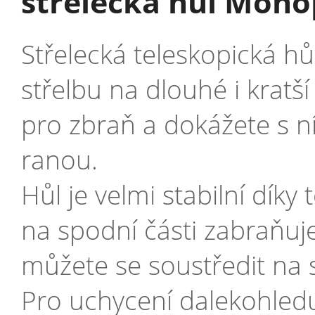
střelecká hůl Mon
Střelecká teleskopická h
střelbu na dlouhé i kratš
pro zbraň a dokážete s ní s
ranou.
Hůl je velmi stabilní dík
na spodní části zabraňuj
můžete se soustředit na s
Pro uchycení dalekohledu