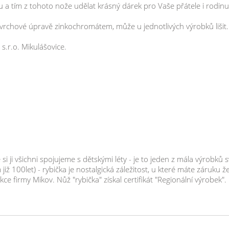
u a tím z tohoto nože udělat krásný dárek pro Vaše přátele i rodinu
vrchové úpravě zinkochromátem, může u jednotlivých výrobků lišit.
 s.r.o. Mikulášovice.
 ji všichni spojujeme s dětskými léty - je to jeden z mála výrobků sv
m již 100let) - rybička je nostalgická záležitost, u které máte záruk
ce firmy Mikov. Nůž "rybička" získal certifikát "Regionální výrobek".