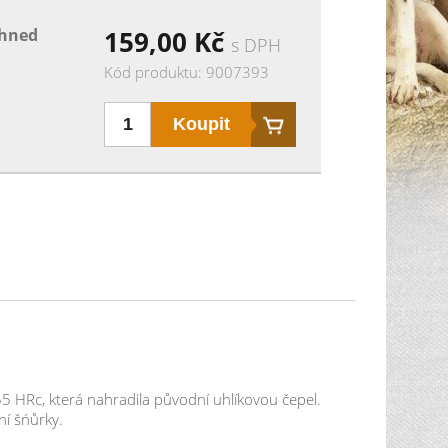
bky firmy Mikov s.r.o. Mikulášovice. materiál
ihned
159,00
Kč
s DPH
iál střenky: slitina zinku délka střenky: 78 mm
motnost výrobku: 30 g pouzdro: papírová
Kód produktu: 9007393
 země a převážně si ji všichni spojujeme s
ta, jenž dokázal oslovit (a stále oslovuje)
esítek let (odhadem již 100let) - rybička je
 že vyloudí na tváři obdarovaného úsměv. Díky
ší nůž z produkce firmy Mikov. Nůž "rybička"
55 HRc, která nahradila původní uhlíkovou čepel.
ní šńůrky.