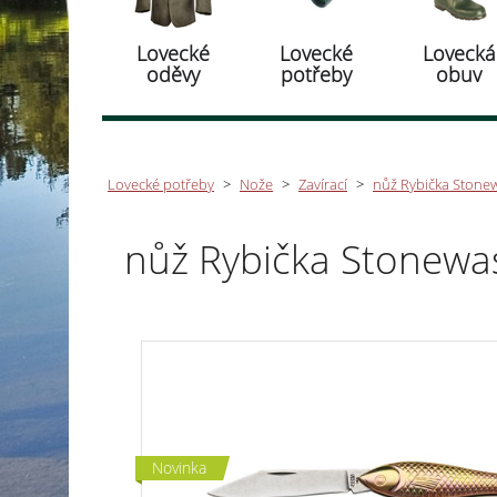
Lovecké
Lovecké
Lovecká
oděvy
potřeby
obuv
Lovecké potřeby
>
Nože
>
Zavírací
>
nůž Rybička Stonew
nůž Rybička Stonewa
Novinka