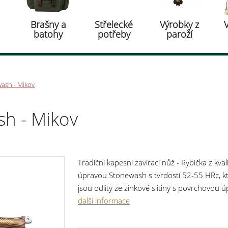
Brašny a
Střelecké
Výrobky z
batohy
potřeby
paroží
ash - Mikov
sh - Mikov
Tradiční kapesní zavírací nůž - Rybička z kv
úpravou Stonewash s tvrdostí 52-55 HRc, kt
jsou odlity ze zinkové slitiny s povrchovou
pro případné provlečení šńůrky. K noži Rybi
další informace
tím z tohoto nože udělat krásný dárek pro V
se vzhledem k použité povrchové úpravě zi