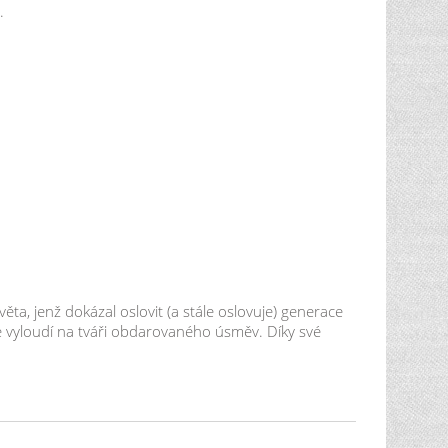
.
ěta, jenž dokázal oslovit (a stále oslovuje) generace
u že vyloudí na tváři obdarovaného úsměv. Díky své