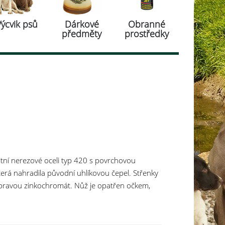
Výcvik psů
Dárkové
Obranné
předměty
prostředky
alitní nerezové oceli typ 420 s povrchovou
erá nahradila původní uhlíkovou čepel. Střenky
 úpravou zinkochromát. Nůž je opatřen očkem,
čka, je možné dokoupit i dárkovou krabičku a
aše přátele i rodinu. Barevné provedení střenek
nkochromátem, může u jednotlivých výrobků