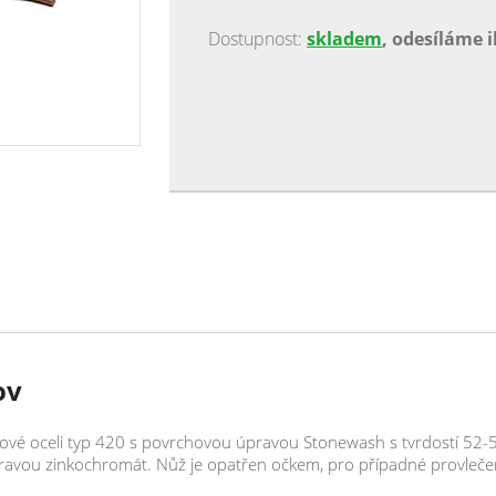
lišit. Tato Rybička patří mezi originální výro
Dostupnost:
skladem
, odesíláme 
čepele: nerezová ocel 420 - 52-55 HRc mater
délka čepele: 55 mm šířka čepele: 11 mm h
krabička Nůž "rybička" patří k symbolům naší
dětskými léty - je to jeden z mála výrobků svě
generace lidí, beze změny tvaru, již několik d
nostalgická záležitost, u které máte záruku
své vyjímečnosti, je "rybička" nejprodávaněj
získal certifikát "Regionální výrobek".
ov
erezové oceli typ 420 s povrchovou úpravou Stonewash s tvrdostí 52-
úpravou zinkochromát. Nůž je opatřen očkem, pro případné provleče