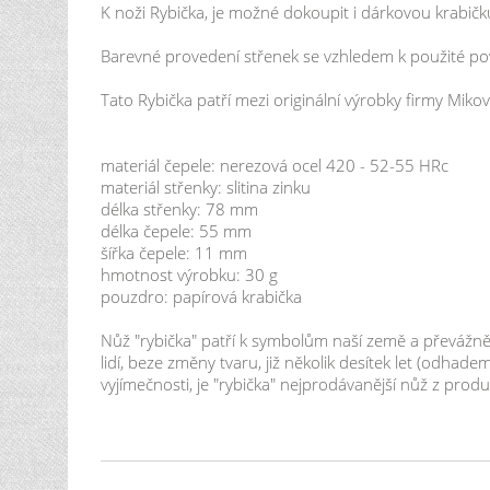
K noži Rybička, je možné dokoupit i dárkovou krabičk
Barevné provedení střenek se vzhledem k použité po
Tato Rybička patří mezi originální výrobky firmy Mikov
materiál čepele: nerezová ocel 420 - 52-55 HRc
materiál střenky: slitina zinku
délka střenky: 78 mm
délka čepele: 55 mm
šířka čepele: 11 mm
hmotnost výrobku: 30 g
pouzdro: papírová krabička
Nůž "rybička" patří k symbolům naší země a převážně si
lidí, beze změny tvaru, již několik desítek let (odhade
vyjímečnosti, je "rybička" nejprodávanější nůž z produk