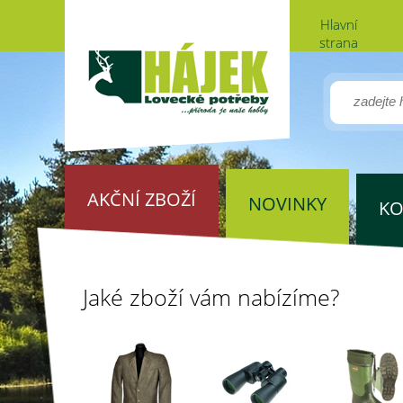
Hlavní
strana
AKČNÍ ZBOŽÍ
NOVINKY
KO
Jaké zboží vám nabízíme?