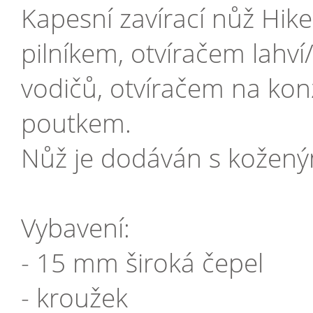
Kapesní zavírací nůž Hik
pilníkem, otvíračem lahv
vodičů, otvíračem na ko
poutkem.
Nůž je dodáván s kožen
Vybavení:
- 15 mm široká čepel
- kroužek