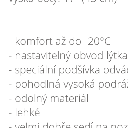
- komfort až do -20°C
- nastavitelný obvod lýtka
- speciální podšívka odvá
- pohodlná vysoká podrá
- odolný materiál
- lehké
- velmi dobře sedí na no