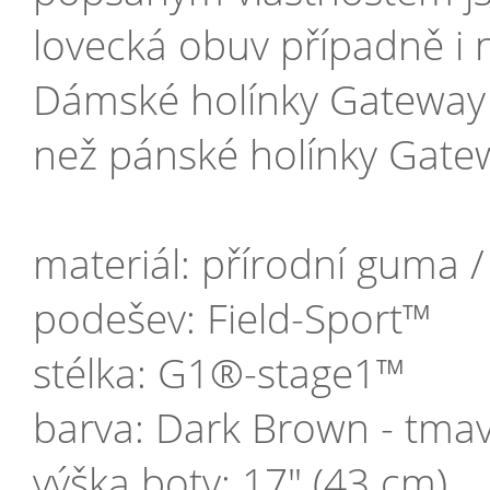
lovecká obuv případně i n
Dámské holínky Gateway 
než pánské holínky Gate
materiál: přírodní guma
podešev: Field-Sport™
stélka: G1®-stage1™
barva: Dark Brown - tma
výška boty: 17" (43 cm)