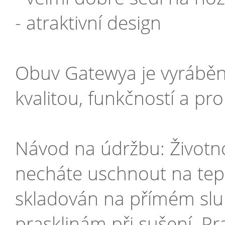
- atraktivní design
Obuv Gatewya je vyráběna
kvalitou, funkčností a pr
Návod na údržbu: Životno
necháte uschnout na tepl
skladován na přímém slun
prasklinám při sušení. P