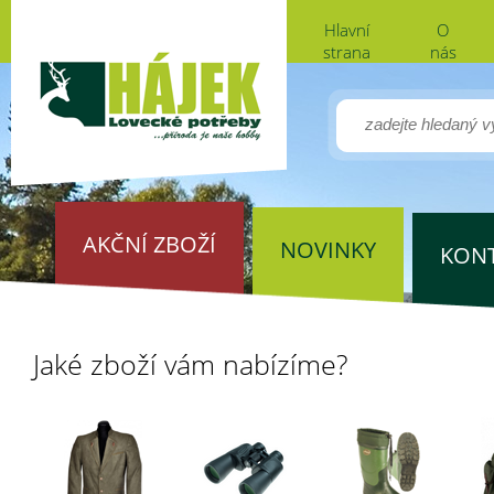
Hlavní
O
strana
nás
AKČNÍ ZBOŽÍ
NOVINKY
KON
Jaké zboží vám nabízíme?