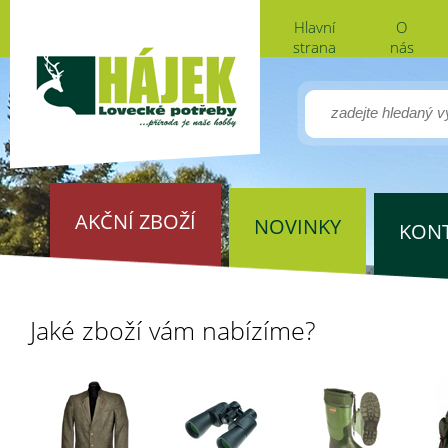
Hlavní
O
strana
nás
AKČNÍ ZBOŽÍ
NOVINKY
KON
Jaké zboží vám nabízíme?