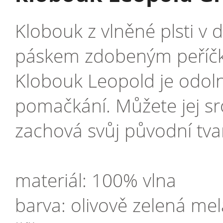
Klobouk z vlněné plsti 
páskem zdobeným peříčk
Klobouk Leopold je odoln
pomačkání. Můžete jej sro
zachová svůj původní tva
materiál: 100% vlna
barva: olivově zelená me