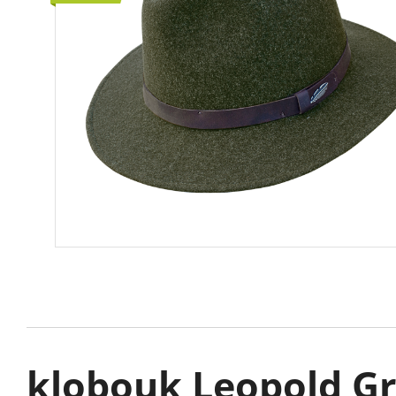
klobouk Leopold G