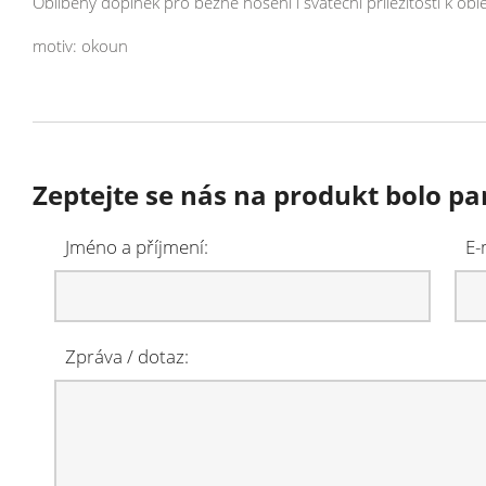
Oblíbený doplňek pro běžné nošení i sváteční příležitosti k obl
motiv: okoun
Zeptejte se nás na produkt bolo pa
Jméno a příjmení:
E-
Zpráva / dotaz: