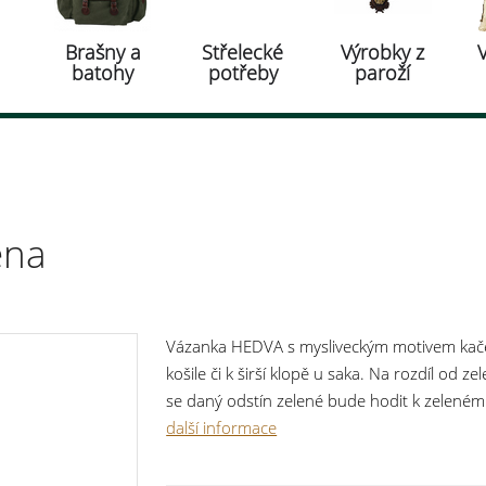
Brašny a
Střelecké
Výrobky z
batohy
potřeby
paroží
ena
Vázanka HEDVA s mysliveckým motivem kačen
košile či k širší klopě u saka. Na rozdíl od z
se daný odstín zelené bude hodit k zelenému
materiál: 100 % polyester barva: oranžovo
další informace