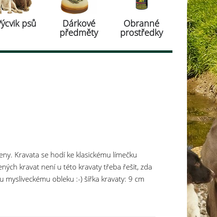
Výcvik psů
Dárkové
Obranné
předměty
prostředky
y. Kravata se hodí ke klasickému límečku
elených kravat není u této kravaty třeba řešit, zda
 mysliveckému obleku :-) šířka kravaty: 9 cm
, hnědo-béžová design: 51400731