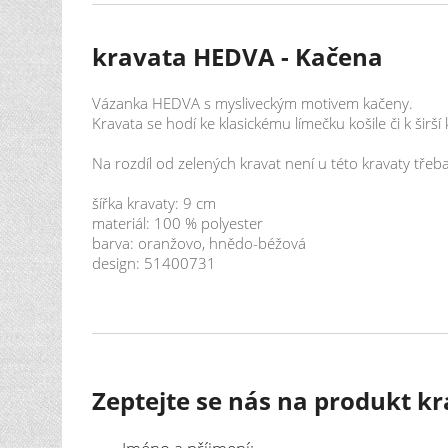
kravata HEDVA - Kačena
Vázanka HEDVA s mysliveckým motivem kačeny.
Kravata se hodí ke klasickému límečku košile či k širší
Na rozdíl od zelených kravat není u této kravaty třeb
šířka kravaty: 9 cm
materiál: 100 % polyester
barva: oranžovo, hnědo-béžová
design: 51400731
Zeptejte se nás na produkt k