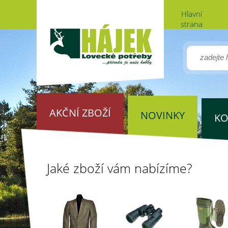
Hlavní
strana
AKČNÍ ZBOŽÍ
NOVINKY
KO
Jaké zboží vám nabízíme?