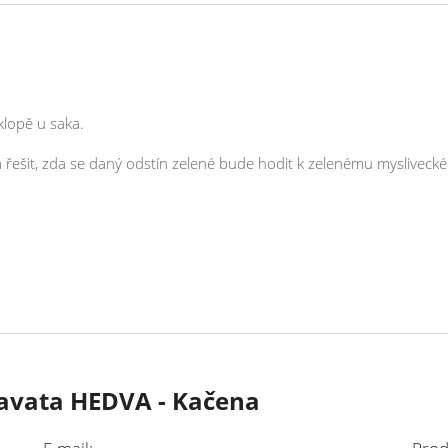
 klopě u saka.
a řešit, zda se daný odstín zelené bude hodit k zelenému myslivecké
ravata HEDVA - Kačena