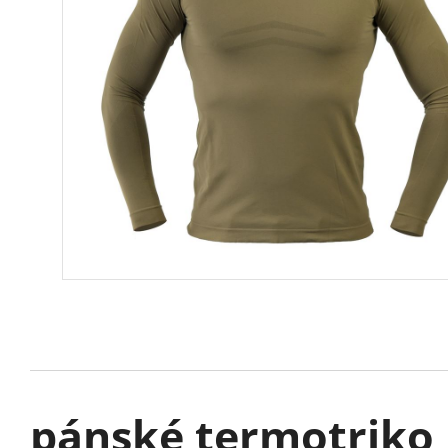
pánské termotriko U