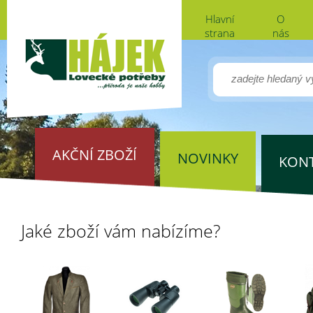
Hlavní
O
strana
nás
AKČNÍ ZBOŽÍ
NOVINKY
KON
Jaké zboží vám nabízíme?