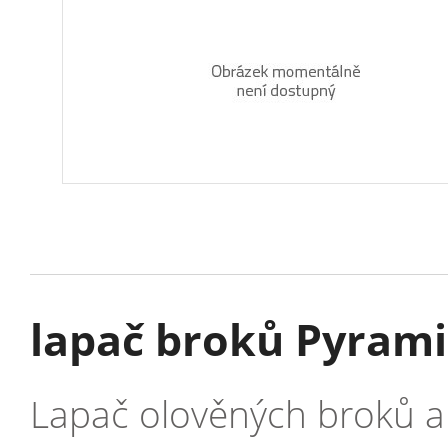
lapač broků Pyram
Lapač olověných broků a