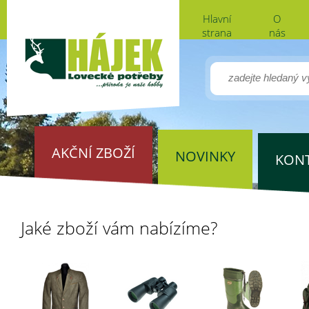
Hlavní
O
strana
nás
AKČNÍ ZBOŽÍ
NOVINKY
KON
Jaké zboží vám nabízíme?