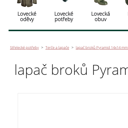
Lovecké
Lovecké
Lovecká
oděvy
potřeby
obuv
Střelecké potřeby
>
Terče a lapače
>
lapač broků Pyramid 14x14 m
lapač broků Pyr