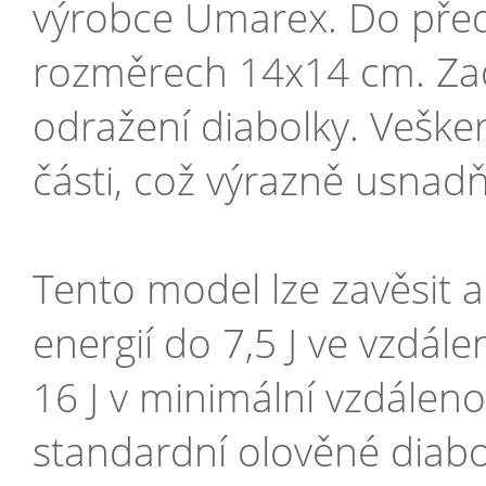
výrobce Umarex. Do přední
rozměrech 14x14 cm. Zadn
odražení diabolky. Vešker
části, což výrazně usnadň
Tento model lze zavěsit 
energií do 7,5 J ve vzdál
16 J v minimální vzdále
standardní olověné diabo