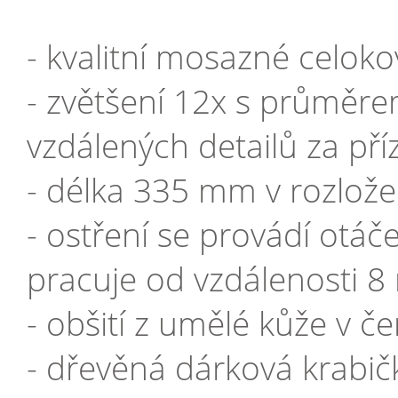
- kvalitní mosazné celok
- zvětšení 12x s průměre
vzdálených detailů za př
- délka 335 mm v rozlo
- ostření se provádí otá
pracuje od vzdálenosti 8
- obšití z umělé kůže v 
- dřevěná dárková krabi