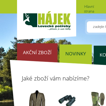
Hlavní
strana
AKČNÍ ZBOŽÍ
NOVINKY
KO
Jaké zboží vám nabízíme?