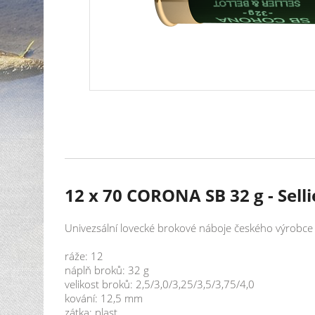
12 x 70 CORONA SB 32 g - Selli
Univezsální lovecké brokové náboje českého výrobce Se
ráže: 12
náplň broků: 32 g
velikost broků: 2,5/3,0/3,25/3,5/3,75/4,0
kování: 12,5 mm
zátka: plast