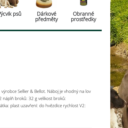
Výcvik psů
Dárkové
Obranné
předměty
prostředky
výrobce Sellier & Bellot. Náboj je vhodný na lov
12 náplň broků: 32 g velikost broků:
tka: plast uzavření: do hvězdice rychlost V2:
odej pouze celých balení. Nutný osobní odběr s