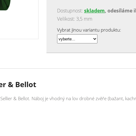
Dostupnost:
skladem
, odesíláme 
Velikost: 3,5 mm
Vybrat jinou variantu produktu:
er & Bellot
llier & Bellot. Náboj je vhodný na lov drobné zvěře (bažant, kachna