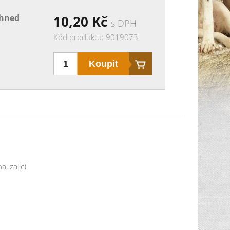
ihned
10,20
Kč
s DPH
Kód produktu: 9019073
, zajíc).