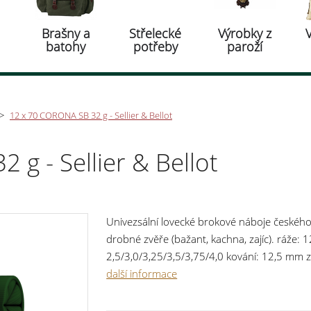
Brašny a
Střelecké
Výrobky z
batohy
potřeby
paroží
>
12 x 70 CORONA SB 32 g - Sellier & Bellot
g - Sellier & Bellot
Univezsální lovecké brokové náboje českého 
drobné zvěře (bažant, kachna, zajíc). ráže: 
2,5/3,0/3,25/3,5/3,75/4,0 kování: 12,5 mm zá
385 m/s balení: 25 ks. Cena je za 1 kus. Pr
další informace
předložením ZP.