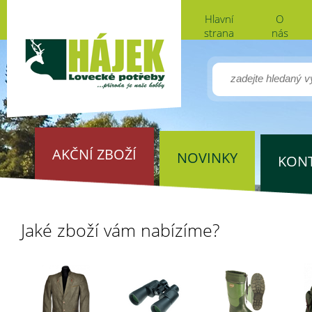
Hlavní
O
strana
nás
AKČNÍ ZBOŽÍ
NOVINKY
KON
Jaké zboží vám nabízíme?