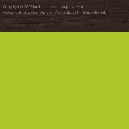
Copyright © 2026 Jan Hájek - všechna práva vyhrazena
Vytvořilo studio:
Pixel Design
|
Podmínky užití
|
Mapa stránek