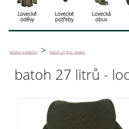
Lovecké
Lovecké
Lovecká
oděvy
potřeby
obuv
>
Brašny a batohy
batoh 27 litrů - loden
batoh 27 litrů - l