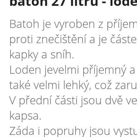
batoh 27 litrů - lod
Batoh je vyroben z příje
proti znečištění a je čás
kapky a sníh.
Loden jevelmi příjemný a 
také velmi lehký, což za
V přední části jsou dvě ve
kapsa.
Záda i popruhy jsou vyst