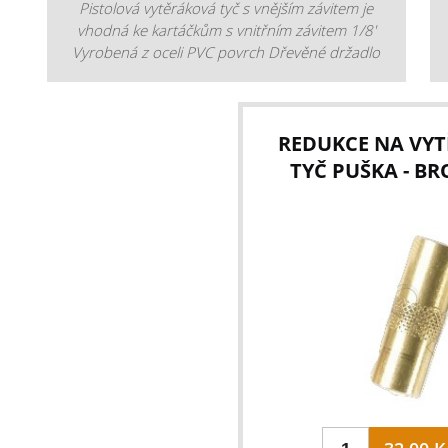
Pistolová vytěráková tyč s vnějším závitem je
vhodná ke kartáčkům s vnitřním závitem 1/8'
Vyrobená z oceli PVC povrch Dřevěné držadlo
REDUKCE NA VY
TYČ PUŠKA - B