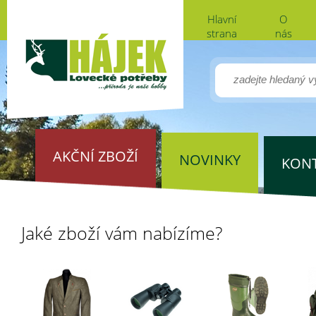
Hlavní
O
strana
nás
AKČNÍ ZBOŽÍ
NOVINKY
KON
Jaké zboží vám nabízíme?