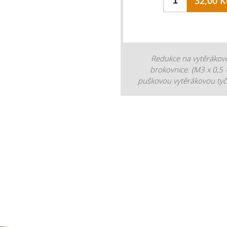
32,00 K
Redukce na vytěrákovo
brokovnice. (M3 x 0,5 -
puškovou vytěrákovou tyč
brokové kartáčky. Zvlášt
nejen pro kulo