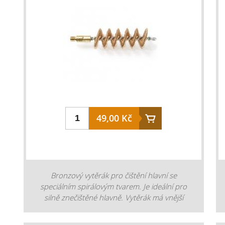
49,00 Kč
Bronzový vytěrák pro čištění hlavní se
speciálním spirálovým tvarem. Je ideální pro
silně znečištěné hlavně. Vytěrák má vnější
závit M5 x 0,8.