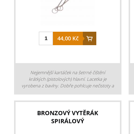
44,00 Kč
Nejjemnější kartáček na šetrné čištění
krátkých (pistolových) hlavní. Lacetka je
vyrobena z bavlny. Dobře pohlcuje nečistoty a
efektivně aplikuje čisticí a konzervační
prostředky. Je vhodný pro finální čištění
zbraně.
BRONZOVÝ VYTĚRÁK
SPIRÁLOVÝ