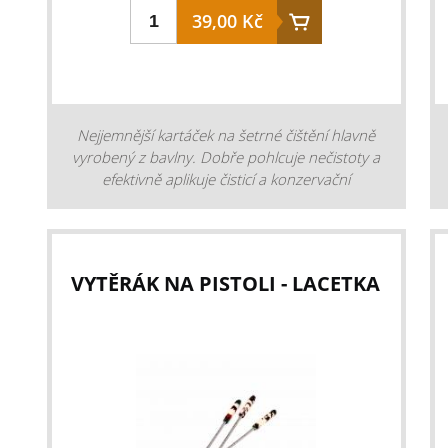
39,00 Kč
Nejjemnější kartáček na šetrné čištění hlavně
vyrobený z bavlny. Dobře pohlcuje nečistoty a
efektivně aplikuje čisticí a konzervační
prostředky. Je vhodný pro finální čištění
zbraně. Lacetkový vytěrák má vnější závit
M5x0,8.
VYTĚRÁK NA PISTOLI - LACETKA