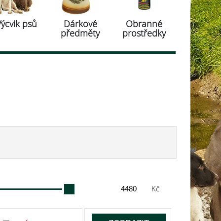
Výcvik psů
Dárkové
Obranné
předměty
prostředky
Kč