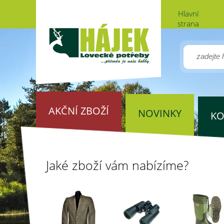
Hlavní
strana
AKČNÍ ZBOŽÍ
NOVINKY
KO
Jaké zboží vám nabízíme?