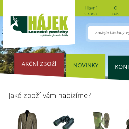
Hlavní
O
strana
nás
AKČNÍ ZBOŽÍ
NOVINKY
KON
Jaké zboží vám nabízíme?