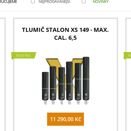
RUČUJEME
NEJPRODÁVANĚJŠÍ
NOVINKY
TLUMIČ STALON XS 149 - MAX.
CAL. 6,5
Novinka
N
11 290,00 Kč