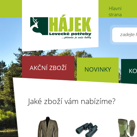
Hlavní
strana
AKČNÍ ZBOŽÍ
NOVINKY
KO
Jaké zboží vám nabízíme?