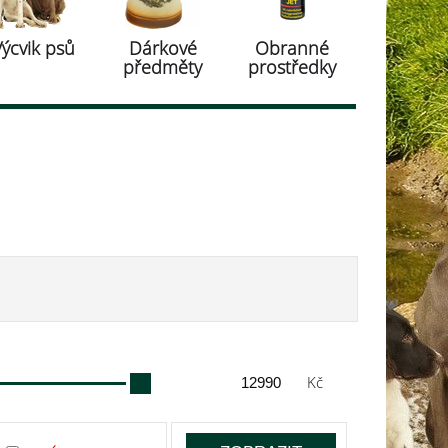
Výcvik psů
Dárkové
Obranné
předměty
prostředky
Kč