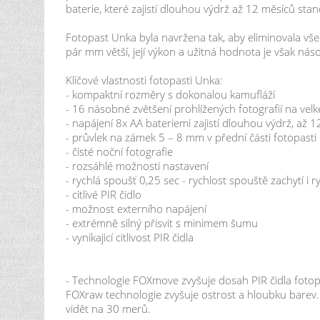
baterie, které zajistí dlouhou výdrž až 12 měsíců stan
Fotopast Unka byla navržena tak, aby eliminovala vše
pár mm větší, její výkon a užitná hodnota je však nás
Klíčové vlastnosti fotopasti Unka:
- kompaktní rozměry s dokonalou kamufláží
- 16 násobné zvětšení prohlížených fotografií na vel
- napájení 8x AA bateriemi zajistí dlouhou výdrž, až 
- průvlek na zámek 5 – 8 mm v přední části fotopasti
- čisté noční fotografie
- rozsáhlé možnosti nastavení
- rychlá spoušť 0,25 sec - rychlost spouště zachytí i r
- citlivé PIR čidlo
- možnost externího napájení
- extrémně silný přísvit s minimem šumu
- vynikajicí citlivost PIR čidla
- Technologie FOXmove zvyšuje dosah PIR čidla fotop
FOXraw technologie zvyšuje ostrost a hloubku barev. 
vidět na 30 merů.