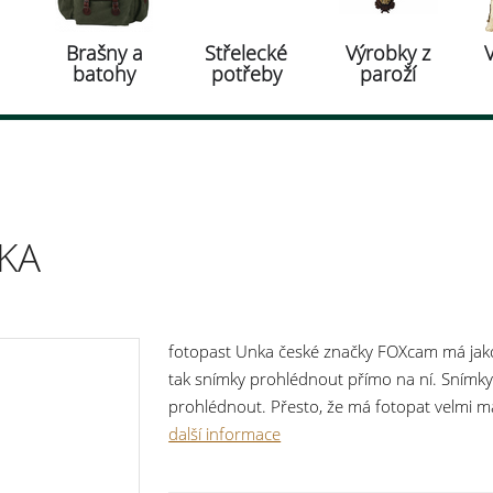
Brašny a
Střelecké
Výrobky z
batohy
potřeby
paroží
KA
fotopast Unka české značky FOXcam má jako 
tak snímky prohlédnout přímo na ní. Snímky 
prohlédnout. Přesto, že má fotopat velmi ma
integrovat nejmodernější technologie. Velko
další informace
zajistí dlouhou výdrž až 12 měsíců stand-by
eliminovala všechny nedostatky malých fotop