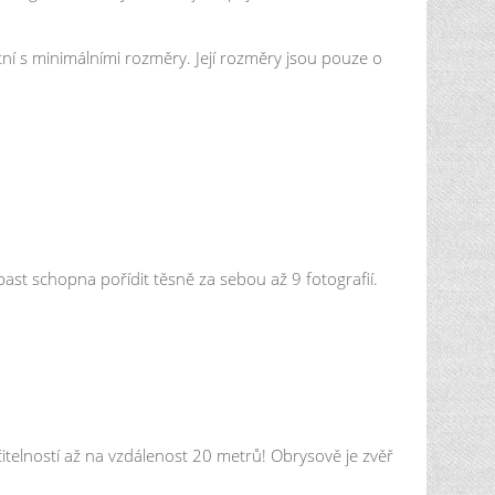
ížení snímků. Snímek si jednoduše zobrazíte na
astavitelné rozlišení fotografií je až
ní s minimálními rozměry. Její rozměry jsou pouze o
ozlišení FullHD 1080p. - Noční fotografie ve
 skládající se ze 48 LED diod o vlnové délce 940
 metrů. - Fotopast disponuje technologií
vitem pořídí rovnoměrně prosvícené, detailní
předností fotopasti Unka je plnohodnotná
 se pohodlně a srozumitelně ovládá. Unku
 ruce. - FOXraw vykouzlí nádherné snímky.
á pořízeným snímkům správný kontrast, hloubku
topast schopna pořídit těsně za sebou až 9 fotografií.
y, bez přepalu i na krátkou vzdálenost při použití
rozmazání pohybem! Největší přednosti: Velmi
ché ovládání – nastavte pouze datum a čas +
táčení videa. Plnohodnotná klávesnice – velmi
dná: ke střežení: nemovitostí, stavby, včelstev a
 sousedských neshod, pro myslivce k
itelností až na vzdálenost 20 metrů! Obrysově je zvěř
it. Jak fotopast funguje v praxi Fotopast je v