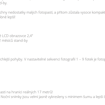
d-by.
jazyku. - Největší vychytávkou je však prohl
obrazovce a můžete si jej zvětšit až 16x!!! - N
chny nedostatky malých fotopastí, a přitom zůstala vysoce kompakt
obně lepší!
neuvěřitelných 30 MPx. - Video sekvence v r
vysoké kvalitě. Velmi silné LED diodové pole
nm prosvítí noční scénu až na vzdálenost 30
FOXraw, která spolu s vysoce výkonným přís
ké LCD obrazovce 2,4”
12 měsíců stand-by
fotografie. - Promyšlené ovládání. Velkou 
ergonomická klávesnice. Ne každá fotopast
budete ovládat bez potíží, i když máte větší
FOXraw je špičková technologie, která dod
ychlejší pohyby. V nastavitelné sekvenci fotografií 1 – 9 fotek je fo
a gamut. Noční scéna je vykreslena dle křivk
dostatečně rychlé expozice = minimalizace 
silný přísvit – dosvit až 30 metrů! Jednodu
prodlevu PIR čidla s režimem focení nebo na
rychlé a pohodlné nastavení. Fotopast je vho
asti na hranici reálných 17 metrů!
jiných, k ochraně proti vandalizmu a řešení
Noční snímky jsou velmi jasně vykresleny s minimem šumu a lepší č
monitoringu zvěře – poskytuje neviditelný osv