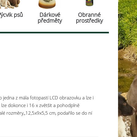
Výcvik psů
Dárkové
Obranné
předměty
prostředky
jedna z mála fotopastí LCD obrazovku a lze i
lze dokonce i 16 x zvětšit a pohodplně
lé rozměry,,12,5x9x5,5 cm, podařilo se do ní
u výhodnou je napájení na 8x AA baterie, které
. Fotopast Unka byla navržena tak, aby
astí, a přitom zůstala vysoce kompaktní s