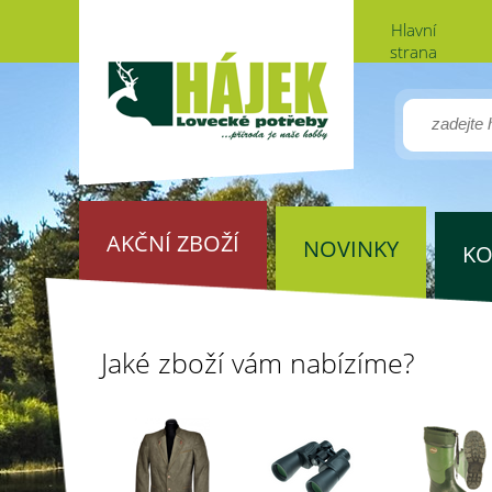
Hlavní
strana
AKČNÍ ZBOŽÍ
NOVINKY
KO
Jaké zboží vám nabízíme?