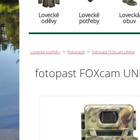
Lovecké
Lovecké
Lovecká
oděvy
potřeby
obuv
Lovecké potřeby
>
Fotopasti
>
fotopast FOXcam UNKA
fotopast FOXcam UN