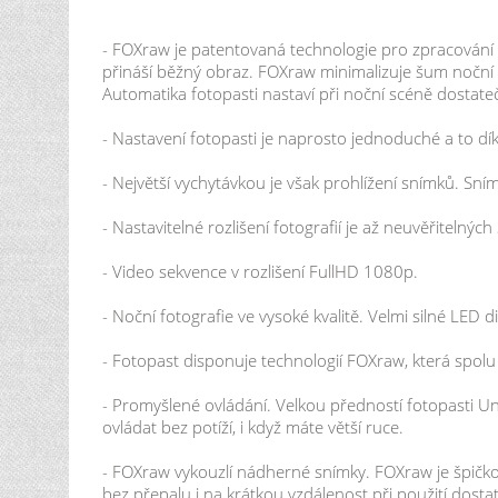
- FOXraw je patentovaná technologie pro zpracování o
přináší běžný obraz. FOXraw minimalizuje šum noční 
Automatika fotopasti nastaví při noční scéně dostate
- Nastavení fotopasti je naprosto jednoduché a to dík
- Největší vychytávkou je však prohlížení snímků. Sním
- Nastavitelné rozlišení fotografií je až neuvěřitelnýc
- Video sekvence v rozlišení FullHD 1080p.
- Noční fotografie ve vysoké kvalitě. Velmi silné LED
- Fotopast disponuje technologií FOXraw, která spolu
- Promyšlené ovládání. Velkou předností fotopasti 
ovládat bez potíží, i když máte větší ruce.
- FOXraw vykouzlí nádherné snímky. FOXraw je špičko
bez přepalu i na krátkou vzdálenost při použití dos