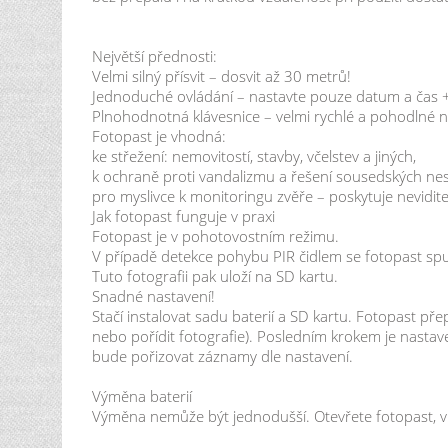
Největší přednosti:
Velmi silný přísvit – dosvit až 30 metrů!
Jednoduché ovládání – nastavte pouze datum a čas + 
Plnohodnotná klávesnice – velmi rychlé a pohodlné n
Fotopast je vhodná:
ke střežení: nemovitostí, stavby, včelstev a jiných,
k ochraně proti vandalizmu a řešení sousedských ne
pro myslivce k monitoringu zvěře – poskytuje neviditel
Jak fotopast funguje v praxi
Fotopast je v pohotovostním režimu.
V případě detekce pohybu PIR čidlem se fotopast spu
Tuto fotografii pak uloží na SD kartu.
Snadné nastavení!
Stačí instalovat sadu baterií a SD kartu. Fotopast př
nebo pořídit fotografie). Posledním krokem je nasta
bude pořizovat záznamy dle nastavení.
Výměna baterií
Výměna nemůže být jednodušší. Otevřete fotopast, vl