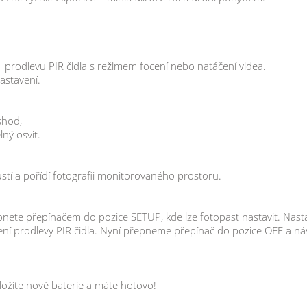
prodlevu PIR čidla s režimem focení nebo natáčení videa.
astavení.
shod,
ný osvit.
stí a pořídí fotografii monitorovaného prostoru.
epnete přepínačem do pozice SETUP, kde lze fotopast nastavit. Nasta
vení prodlevy PIR čidla. Nyní přepneme přepínač do pozice OFF a n
ožíte nové baterie a máte hotovo!