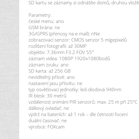
SD kartu se záznamy si odnášíte domů, druhou vložít
Parametry:
české menu: ano
GSM brána: ne
3G/GPRS (přenosy na e-mail): nNe
zobrazovací senzor: CMOS senzor 5 migepixelů
rozlišení fotografií: až 30MP
objektiv: 7.36mm F3.2 FOV 55°
záznam videa: 1080P 1920x1080bodů
záznam zvuku: ano
SD karta: až 256 GB
neviditelný přísvit: ano
nastavení jasu přísvitu: ne
typ osvětlovací jednotky: led-diodová 940nm
IR blesk: 30 metrů
vzdálenost snímání PIR senzorů: max. 25 m při 25°C
dálkový ovladač: ne
výdrž na bateriích: až 1 rok – dle četnosti focení
duální časovač: ne
výrobce: FOXcam