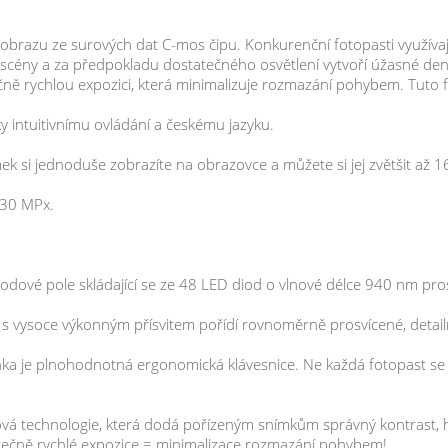
pohotovostním režimu. V případě detekce po
fotografii monitorovaného prostoru. Tuto fo
brazu ze surových dat C-mos čipu. Konkurenční fotopasti využívají 
nastavení! Stačí instalovat sadu baterií a 
scény a za předpokladu dostatečného osvětlení vytvoří úžasné denn
SETUP, kde lze fotopast nastavit. Nastavíte 
čně rychlou expozici, která minimalizuje rozmazání pohybem. Tuto f
nebo pořídit fotografie). Posledním krokem 
y intuitivnímu ovládání a českému jazyku.
přepínač do pozice OFF a následně do pozi
pořizovat záznamy dle nastavení. Výměna b
ek si jednoduše zobrazíte na obrazovce a můžete si jej zvětšit až 16
fotopast, vložíte nové baterie a máte hotov
druhou vložíte do fotopasti. Parametry: 
h 30 MPx.
(přenosy na e-mail): nNe zobrazovací senzor
až 30MP objektiv: 7.36mm F3.2 FOV 55° 
zvuku: ano SD karta: až 256 GB neviditelný př
 diodové pole skládající se ze 48 LED diod o vlnové délce 940 nm pr
osvětlovací jednotky: led-diodová 940nm IR
 s vysoce výkonným přísvitem pořídí rovnoměrně prosvícené, detailn
senzorů: max. 25 m při 25°C dálkový ovladač:
focení duální časovač: ne výrobce: FOXcam
Unka je plnohodnotná ergonomická klávesnice. Ne každá fotopast s
vá technologie, která dodá pořízeným snímkům správný kontrast, hl
tatečně rychlé expozice = minimalizace rozmazání pohybem!