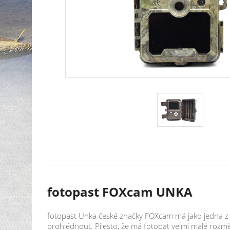
fotopast FOXcam UNKA
fotopast Unka české značky FOXcam má jako jedna z m
prohlédnout. Přesto, že má fotopat velmi malé rozmě