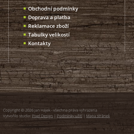
Obchodní podmínky
Doprava a platba
Reklamace zboží
Tabulky velikostí
Kontakty
Copyright © 2026 Jan Hájek - všechna práva vyhrazena
Vytvořilo studio:
Pixel Design
|
Podmínky užití
|
Mapa stránek