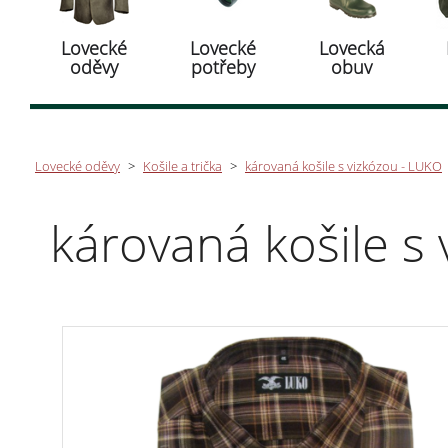
Lovecké
Lovecké
Lovecká
oděvy
potřeby
obuv
Lovecké oděvy
>
Košile a trička
>
károvaná košile s vizkózou - LUKO
károvaná košile s