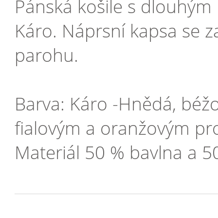
Pánská košile s dlouhým 
Káro. Náprsní kapsa se za
parohu.
Barva: Káro -Hnědá, béžo
fialovým a oranžovým p
Materiál 50 % bavlna a 5