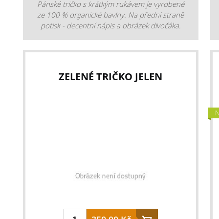
Pánské tričko s krátkým rukávem je vyrobené
ze 100 % organické bavlny. Na přední straně
potisk - decentní nápis a obrázek divočáka.
Tričko je velmi pohodlné a měkké, vhodné na
jarní a letní dny. Triko můžete využít na
outdoorové aktivity, lov, rybaření nebo i na
každodenní nošení. Tento typ trička vám
ZELENÉ TRIČKO JELEN
můžeme nabídnout v dámském i dětském
provedení. materiál: 100 % balvna hmotnost:
200 g barva: 107 - Olive (olivově zelená)
gramáž: 180 g/m2
N