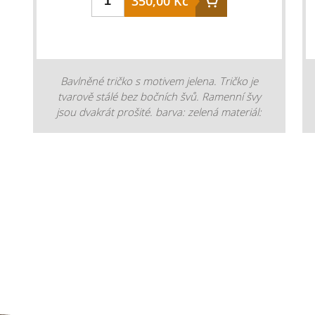
350,00 Kč
Bavlněné tričko s motivem jelena. Tričko je
tvarově stálé bez bočních švů. Ramenní švy
jsou dvakrát prošité. barva: zelená materiál:
bavlna 180g/m2 šířka trička v oblasti
hrudníku: XS - 43 cm S - 47 cm M - 49 cm L -
54 cm XL - 57 cm 2XL - 64 cm 3XL - 67 cm
4XL - 73 cm délka trička: XS - 68 cm S - 70 cm
M - 72 cm L - 73 cm XL - 74 cm 2XL - 78 cm
3XL - 82 cm 4XL - 84 cm