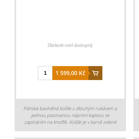
1 599,00 Kč
Pánská bavlněná košile s dlouhým rukávem a
jednou pasovanou náprsní kapsou se
zapínáním na knoflík. Košile je v karvě zelené
kostky a knoflíky z imitace parohu dodávají
košili přírodní a originální vzhled. Košile je