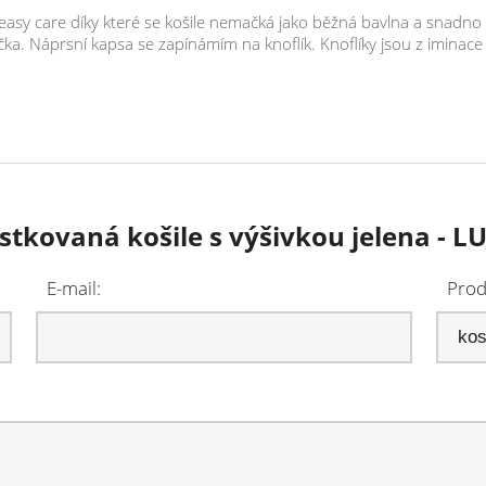
sy care díky které se košile nemačká jako běžná bavlna a snadno se
tička. Náprsní kapsa se zapínámím na knoflík. Knoflíky jsou z iminac
stkovaná košile s výšivkou jelena - L
E-mail:
Prod