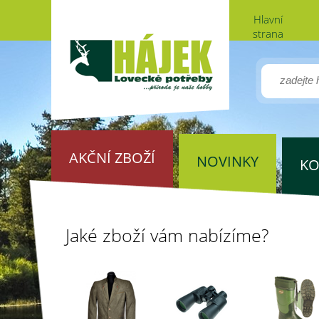
Hlavní
strana
AKČNÍ ZBOŽÍ
NOVINKY
KO
Jaké zboží vám nabízíme?