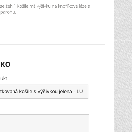
 žehlí. Košile má výšivku na knoflíkové léze s
e parohu.
UKO
ukt: