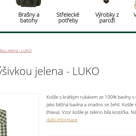
Brašny a
Střelecké
Výrobky z
batohy
potřeby
paroží
vkou jelena - LUKO
ýšivkou jelena - LUKO
Košile s krátkým rukávem ze 100% bavlny s 
jako běžná bavlna a snadno se žehlí. Košile 
(hlava). Vzor košile je zeleno bílá kostička.
jsou z iminace parohu. materiál: 100% bavl
další informace