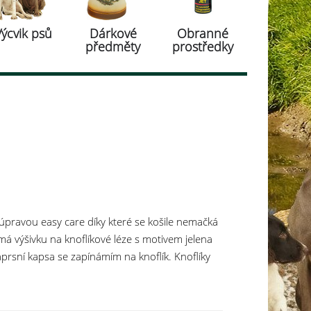
Výcvik psů
Dárkové
Obranné
předměty
prostředky
úpravou easy care díky které se košile nemačká
má výšivku na knoflíkové léze s motivem jelena
 Náprsní kapsa se zapínámím na knoflík. Knoflíky
na