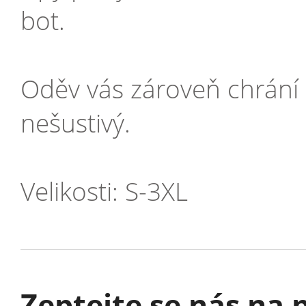
bot.
Oděv vás zároveň chrání p
nešustivý.
Velikosti: S-3XL
Zeptejte se nás na