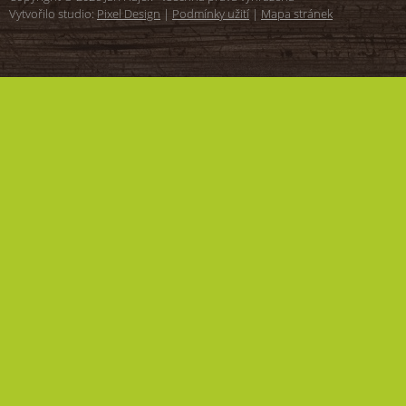
Vytvořilo studio:
Pixel Design
|
Podmínky užití
|
Mapa stránek