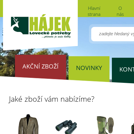
Hlavní
O
strana
nás
AKČNÍ ZBOŽÍ
NOVINKY
KON
Jaké zboží vám nabízíme?