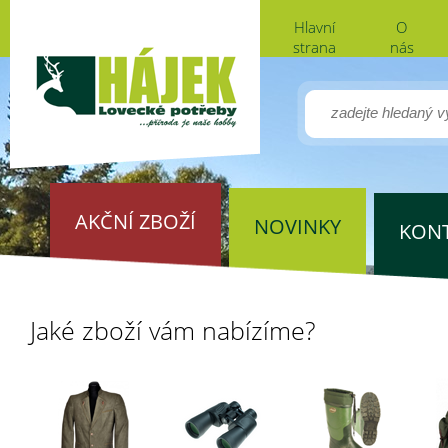
Hlavní
O
strana
nás
AKČNÍ ZBOŽÍ
NOVINKY
KON
Jaké zboží vám nabízíme?