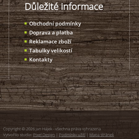
Důležité informace
Obchodní podmínky
Doprava a platba
Reklamace zboží
Tabulky velikostí
Kontakty
Copyright © 2026 Jan Hájek - všechna práva vyhrazena
Vytvořilo studio:
Pixel Design
|
Podmínky užití
|
Mapa stránek