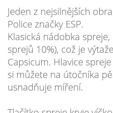
Jeden z nejsilnějších ob
Police značky ESP.
Klasická nádobka spreje,
sprejů 10%), což je výtaž
Capsicum. Hlavice spreje
si můžete na útočníka pěk
usnadňuje míření.
Tlačítko spreje kryje víčk