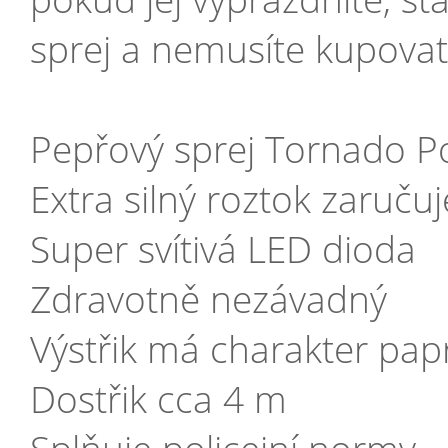
sprej a nemusíte kupovat 
Pepřový sprej Tornado Po
Extra silný roztok zaruču
Super svítivá LED dioda
Zdravotně nezávadný
Výstřik má charakter papr
Dostřik cca 4 m