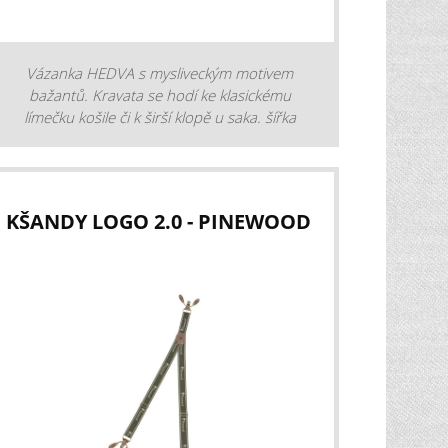
Vázanka HEDVA s mysliveckým motivem
bažantů. Kravata se hodí ke klasickému
límečku košile či k širší klopě u saka. šířka
kravaty: 9 cm materiál: 100 % polyester
barva: zelená
KŠANDY LOGO 2.0 - PINEWOOD