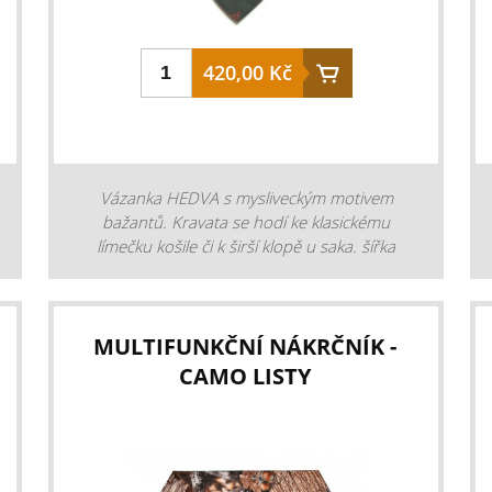
420,00 Kč
Vázanka HEDVA s mysliveckým motivem
bažantů. Kravata se hodí ke klasickému
límečku košile či k širší klopě u saka. šířka
kravaty: 9 cm materiál: 100 % polyester
barva: zelená
MULTIFUNKČNÍ NÁKRČNÍK -
CAMO LISTY