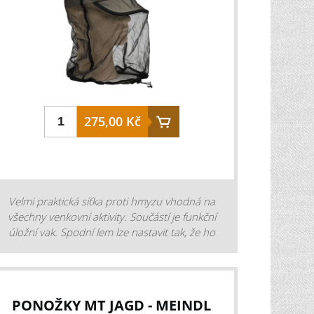
275,00 Kč
Velmi praktická síťka proti hmyzu vhodná na
všechny venkovní aktivity. Součástí je funkční
úložní vak. Spodní lem lze nastavit tak, že ho
stáhnete pomocí gumičky. Díky které se hmyz
ani komáři nedostanou dovnitř. materiál: 100
% polyester barva: černá
PONOŽKY MT JAGD - MEINDL