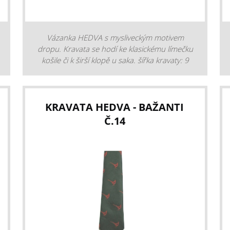
Vázanka HEDVA s mysliveckým motivem
dropu. Kravata se hodí ke klasickému límečku
košile či k širší klopě u saka. šířka kravaty: 9
cm materiál: 100 % polyester barva: zelená
design: 51400718
KRAVATA HEDVA - BAŽANTI
Č.14