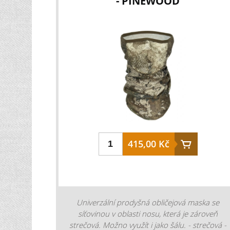
- PINEWOOD
3,5 cm barva: hnědá Vyrobeno v ČR z
tuzemské hovězí kůže. Délka opasku je
měřena od spony k prostřední dírce a
znamená tak obvod pasu v cm.
415,00 Kč
Univerzální prodyšná obličejová maska se
síťovinou v oblasti nosu, která je zároveň
strečová. Možno využít i jako šálu. - strečová -