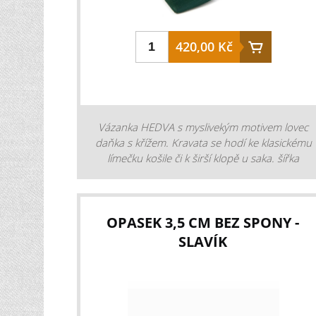
420,00 Kč
Vázanka HEDVA s myslivekým motivem lovec
daňka s křížem. Kravata se hodí ke klasickému
límečku košile či k širší klopě u saka. šířka
kravaty: 8 cm materiál: 100 % polyester
barva: zelená design: 51401119
OPASEK 3,5 CM BEZ SPONY -
SLAVÍK