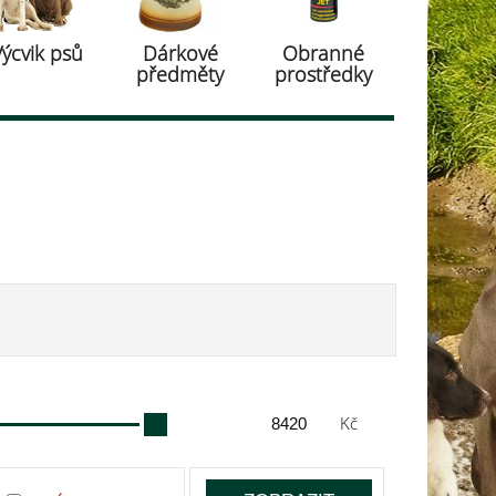
Výcvik psů
Dárkové
Obranné
předměty
prostředky
Kč