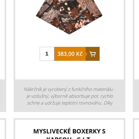
383,00 Kč
Nákrčník je vyrobený z funkčního materiálu -
je vzdušný, výborně absorbuje pot, rychlo
schne a udržuje teplotní rovnováhu. Díky
vysoké kvalitě úpletu chrání před větrem,
chladem, sluncem a pískem. Tvarovou stálost
zajišťuje vlákno Lycra. Multifunkční šátek
(nákrčník) je ideálním doplňkem při sportu.
MYSLIVECKÉ BOXERKY S
Každý kus má více než 7 způsobů použití - šál,