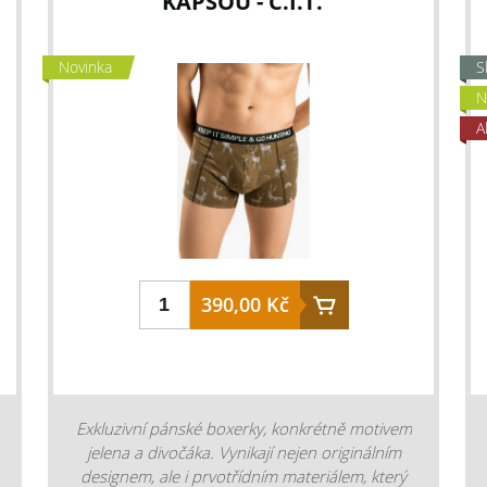
KAPSOU - C.I.T.
šátek, čepice, pirátská čepice, kukla, potítko,
čelenka, maska atd. Délka nákrčníku je 45 cm
a obvod bez napnutí 44 cm. barva: hnědá
Novinka
S
camo vzor: listy materiál: 59 % Polyester
N
COOLMAX Fresh, 36 % polyester MICRO, 5 %
A
Elastan Vyrobeno na Slovensku.
390,00 Kč
Exkluzivní pánské boxerky, konkrétně motivem
jelena a divočáka. Vynikají nejen originálním
designem, ale i prvotřídním materiálem, který