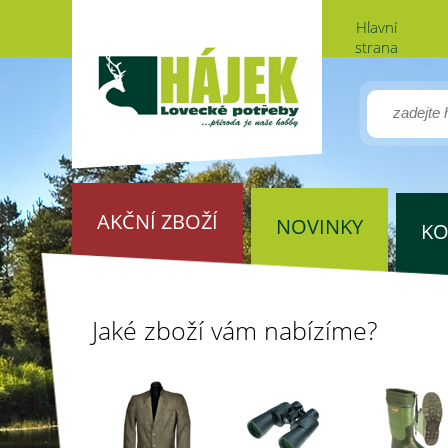
Hlavní
strana
AKČNÍ ZBOŽÍ
NOVINKY
KO
Jaké zboží vám nabízíme?