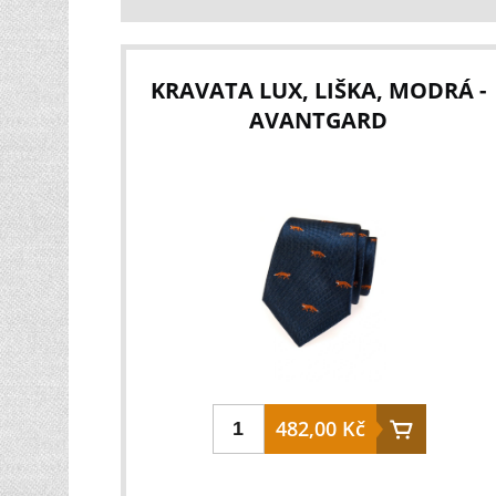
prodyšná materiál: 100 % polyester váha: 50
g aktivita: hunting barva: 969 - Strata
KRAVATA LUX, LIŠKA, MODRÁ -
AVANTGARD
482,00 Kč