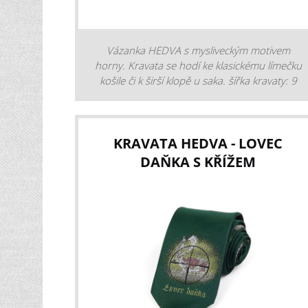
Vázanka HEDVA s mysliveckým motivem
horny. Kravata se hodí ke klasickému límečku
košile či k širší klopě u saka. šířka kravaty: 9
cm materiál: 100 % polyester barva: zelená
design: 51400503
KRAVATA HEDVA - LOVEC
DAŇKA S KŘÍŽEM