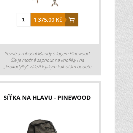
1 375,00 Kč
Pevné a robusní kšandy s logem Pinewood.
Šle je možné zapnout na knoflíky i na
,,krokodýlky”, záleží k jakým kalhotám budete
chtít kšandy připevnit. Díl na zádech má
vyražené logo. materiál: 50 % polyester, 29 %
elastodiene, 21 % polyamide váha: 280
gramů (one-size) střih: normal fit barva:
SÍŤKA NA HLAVU - PINEWOOD
zelená