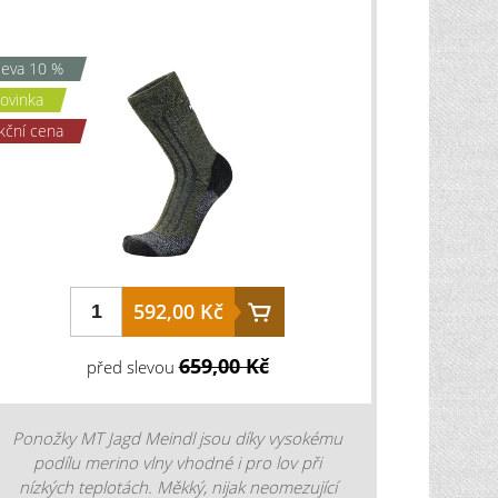
leva 10 %
ovinka
kční cena
592,00 Kč
659,00 Kč
před slevou
Ponožky MT Jagd Meindl jsou díky vysokému
podílu merino vlny vhodné i pro lov při
nízkých teplotách. Měkký, nijak neomezující